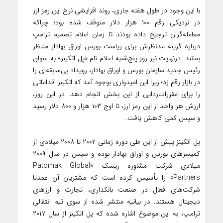
با این وجود در طول هفته جاری، روند افزایشی نرخ این رمز ارز
در نزدیکی رقم ۱۰۰ هزار دلار متوقف شده بود؛ چراکه
معامله‌گران ترجیح داده بودند تا زمان اعلام تصمیم ترامپ
درباره گزینه مدنظرش برای ریاست بورس اوراق بهادار منتظر
بمانند. درنهایت نیز روز پنج‌شنبه اعلام نام «پل اتکینز» به عنوان
رئیس جدید سازمان بورس و اوراق بهادار، رویداد بی‌سابقه‌ای را
در بازار رقم زد؛ زیرا این امیدواری بوجود آمد که اتکینز اقداماتی
را برای مقررات‌زدایی از این بخش انجام دهد. در این روز،
ارزش هر واحد از این رمز ارز، تا اوج ۱۰۳ هزار و ۸۰۰ دلار رسید
و سپس کمی کاهش یافت.
پل اتکینز پیش از این طی دوره زمانی ۲۰۰۲ تا ۲۰۰۸ میلادی از
کمیسرهای بورس و اوراق بهادار بوده و سپس در سال ۲۰۰۹
میلادی شرکت مشاوره ریسک «Patomak Global
Partners» را تأسیس کرده است که مشتریان آن عمدتا
شرکت‌های فعال در صنعت بانکداری، تجارت و ارزهای
دیجیتال هستند. در بیانیه منتشر شده از سوی تیم انتقالی
ترامپ، به این موضوع اشاره شده که پل اتکینز از سال ۲۰۱۷