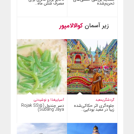
تحریم‌شده
مصرف شش ماه…
زیر آسمان
کوالالامپور
گردشگری
معبد
آسیایی
غذا و نوشیدنی
جلوه‌گری اثر حکاکی‌شده
دسر چندول (Rojak SS15
زیبا در معبد بودایی…
Subang Jaya)