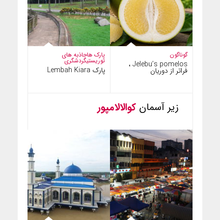
گوناگون
پارک ها
جاذبه های
توریستی
گردشگری
Jelebu’s pomelos ،
پارک Lembah Kiara
فراتر از دوریان
زیر آسمان
کوالالامپور