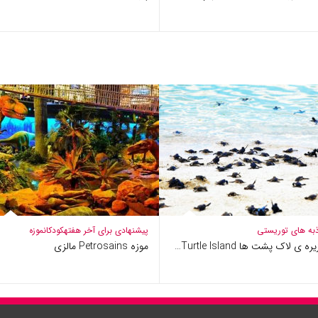
به های توریستی
پیشنهادی برای آخر هفته
کودکان
موزه
ه ی لاک پشت ها Turtle Island…
موزه Petrosains مالزی