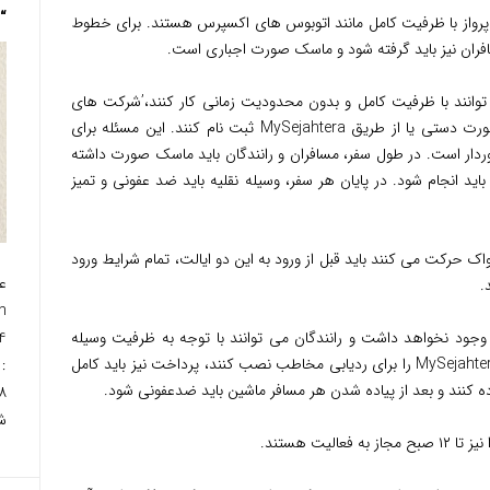
“Gray Mountain”
ه پرواز با ظرفیت کامل مانند اتوبوس های اکسپرس هستند. برای خطوط
فران نیز باید گرفته شود و ماسک صورت اجباری است.
انند با ظرفیت کامل و بدون محدودیت زمانی کار کنند،’شرکت های
اتوبوس اکسپرس باید مسافران خود را یا به صورت دستی یا از طریق MySejahtera ثبت نام کنند. این مسئله برای
از اهمیت زیادی برخوردار است. در طول سفر، مسافران و رانندگان باید ماسک صورت داشته
اید انجام شود. در پایان هر سفر، وسیله نقلیه باید ضد عفونی و تمیز
 حرکت می کنند باید قبل از ورود به این دو ایالت، تمام شرایط ورود
جود نخواهد داشت و رانندگان می توانند با توجه به ظرفیت وسیله
نقلیه مسافر داشته باشند. مسافران باید برنامه MySejahtera را برای ردیابی مخاطب نصب کنند، پرداخت نیز باید کامل
:
ده کنند و بعد از پیاده شدن هر مسافر ماشین باید ضدعفونی شود.
ش
یت هستند.