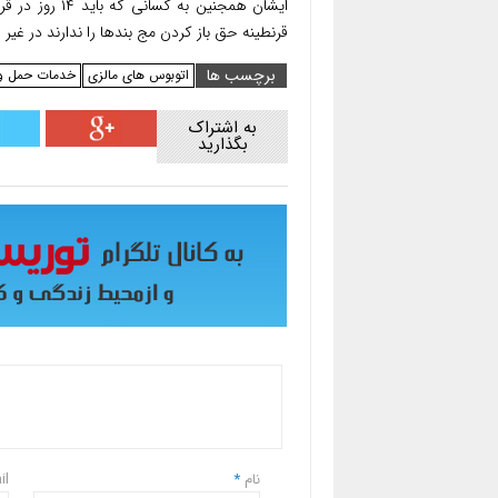
ایشان همجنین ب
قرنطینه حق باز کردن مج بندها را ندارند در غیر
برچسب ها
اتوبوس های مالزی
خدمات حمل و
به اشتراک
بگذارید
نام
*
il