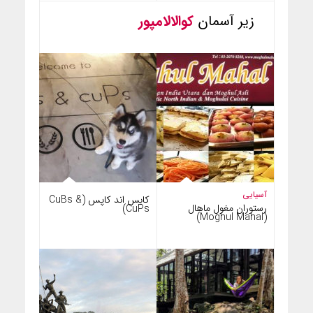
زیر آسمان
کوالالامپور
آسیایی
کابس اند کاپس (CuBs &
رستوران مغول ماهال
CuPs)
(Moghul Mahal)