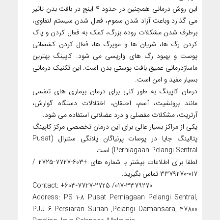
این روش درمانی همچنین در حدود ۴ اینچ در بافت بدن تاثیر
می گذارد وباعث آزاد شدن سموم، فعال شدن سیستم لنفاوی،
برطرف شدن مشکلات روده بزرگ، کمک به فعال کردن و پاک
کردن رگ ها، شریان ها و مویرگ ها، فعال کردن کشسانی
پوست و بهبود رگ های واریسی می شود. کاپینگ بهترین
ماساژدرمانی عمیق بافت پوستی بدن است. این تکنیک درمانی
بسیار مفید و امن است.
درمان کاپینگ به طور کلی برای درمان بیماری های تنفسی
مانند برونشیت، آسم، احتقان، اختلالات دستگاه گوارش،
آرتریت، مشکلات مفصلی و درد عضلانی استفاده می شود.
یکی از مراکز بسیار عالی برای این درمان تخصصی مرکز کاپینگ
پتالینگ جایا در پوسات پرنیاگان پلانگی سنترال (Pusat
Perniagaan Pelangi Sentral) است.
لطفا برای اطلاعات بیشتر با شماره های +۶۰۳-۷۷۲۷-۲۷۲۵ /
۰۱۷-۳۳۷۹۲۷۰ تماس بگیرید.
Contact: +603-7727-2725 /017-3379270
Address: PS 1-8 Pusat Perniagaan Pelangi Sentral,
PJU 6 Persiaran Surian ,Pelangi Damansara, 47800