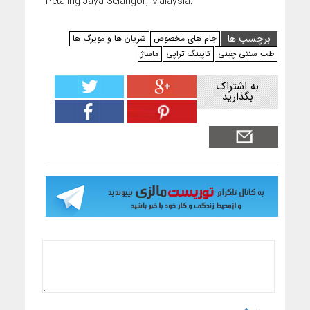
Petaling Jaya Selangor, Malaysia.
برچسب ها
جام های مخصوص
شریان ها و مویرگ ها
طب سنتی چینی
کاپینگ تراپی
ماساژ
به اشتراک
بگذارید