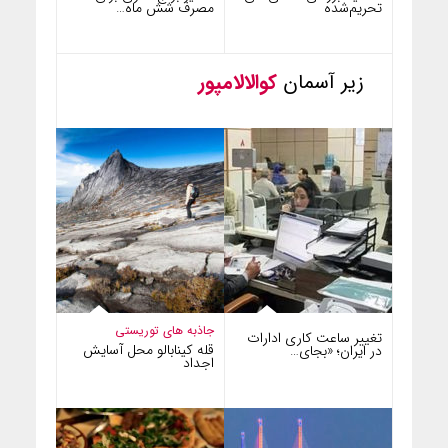
تحریم‌شده
مصرف شش ماه…
زیر آسمان
کوالالامپور
جاذبه های توریستی
تغییر ساعت کاری ادارات
قله کینابالو محل آسایش
در ایران؛ «بجای…
اجداد