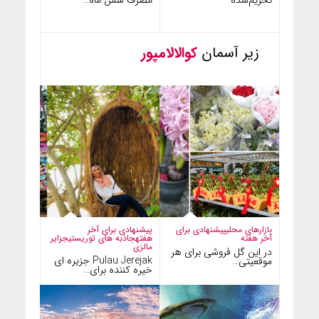
زیر آسمان
کوالالامپور
بازارهای محلی
پیشنهادی برای
پیشنهادی برای آخر
آخر هفته
هفته
جاذبه های توریستی
جزایر
مالزی
در این گل فروشی برای هر
Pulau Jerejak جزیره ای
موقعیتی…
خیره کننده برای…