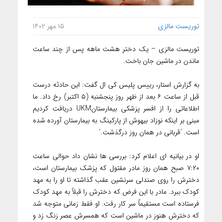
توریست مالزی
۱۵ مهر ۱۴۰۲
توریست مالزی – یک دختر هشت ماهه پس از چند ساعت
ماندن در ماشین جان باخت.
به گزارش استار، رییس پلیس کی ال گفت: این حادثه درست
قبل از ساعت ۶ بعد از ظهر روز پنجشنبه (۵ اکتبر) رخ داد. ما
اطلاعاتی را از افسر پزشکی بیمارستانUKM دریافت کردیم
مبنی بر اینکه نوزاد بیهوش از پارکینگ به بیمارستان آورده شده
است. ‘قربانی در همان روز درگذشت.’
او در بیانیه ای اعلام کرد: بررسی ها نشان داد حوالی ساعت
۷:۲۰ صبح همان روز مادر مقتول که پزشک بیمارستان است،
دخترش را روی صندلی سرنشین عقب گذاشته تا او را به مهد
کودک ببرد. مادر با این فرض که دخترش را قبلاً به مهد کودک
فرستاده است مستقیماً سر کار رفت. او فقط زمانی متوجه شد
که دخترش هنوز در ماشین است که همسرش عصر زنگ زد و