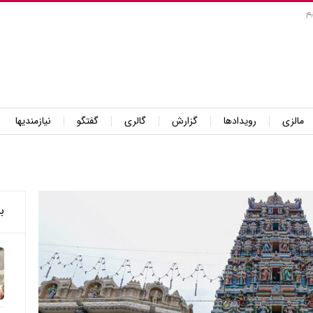
م
مالزی
رویدادها
گزارش
گالری
گفتگو
نیازمندیها
ب