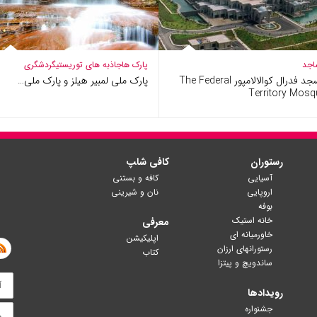
اجد
پارک ها
جاذبه های توریستی
گردشگری
مسجد فدرال کوالالامپور The Federal
پارک ملی لمبیر هیلز و پارک ملی…
Territory Mosq
رستوران
کافی شا‍پ
آسیایی
کافه و بستنی
اروپایی
نان و شیرینی
بوفه
خانه استیک
معرفی
خاورمیانه ای
اپلیکیشن
رستورانهای ارزان
کتاب
ساندویچ و پیتزا
رویدادها
جشنواره