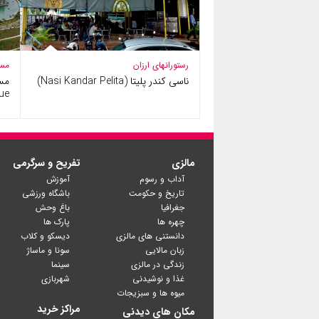
رستورانهای ارزان
مس
ناسی کندر پلیتا (Nasi Kandar Pelita)
ue
مالزی
تفریح و سرگرمی
آداب و رسوم
آموزش
تاریخ و حکومت
باشگاه ورزشی
جغرافیا
باغ وحش
چهره ها
پارک ها
دانستنی های مالزی
دیسکو و کلاب
زبان مالایی
سونا و ماساژ
زندگی در مالزی
سینما
غذا و نوشیدنی
شهربازی
میوه ها و سبزیجات
مراکز خرید
مکان های دیدنی