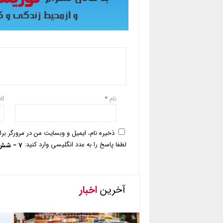
نام
*
il
ذخیره نام، ایمیل و وبسایت من در مرورگر بر
لطفا پاسخ را به عدد انگلیسی وارد کنید:
7 − شش =
آخرین
اخبار