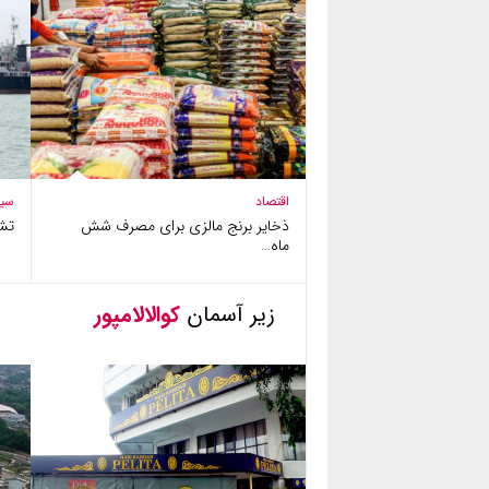
اقتصاد
سی
ذخایر برنج مالزی برای مصرف شش
تش
ماه…
زیر آسمان
کوالالامپور