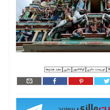
S
توریست مالزی
کوالالامپور
مالزی
معبد هندوها