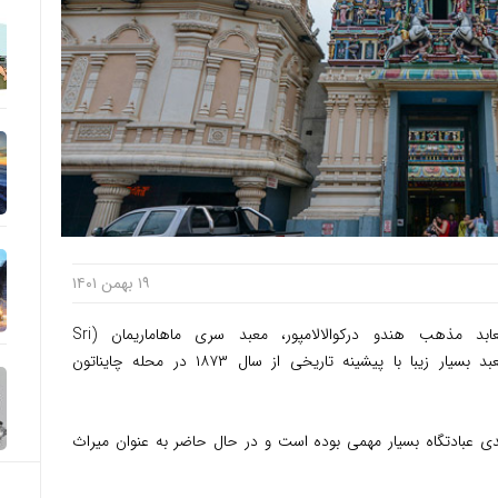
۱۹ بهمن ۱۴۰۱
توریست مالزی- یکی از قدیمی ترین معابد مذهب هندو درکوالالامپور، معبد سری ماهاماریمان (Sri
Mahamariamman Temple) است. این معبد بسیار زیبا با پیشینه تاریخی از سال ۱۸۷۳ در محله چایناتون
دی عبادتگاه بسیار مهمی بوده است و در حال حاضر به عنوان میراث