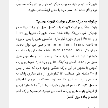
تایپینگ، دو جاذبه محبوب دیگر که در پای تفرجگاه محبوب
تپه واقع شده اند، سفر خود را حتی ارزشمندتر نمایید!
چگونه به پارک جنگلی بوکیت لاروت برسیم؟
پارک جنگلی بوکیت لاروت یا ماکسول هیل در ایالت پراک، در
نزدیکی شهر تایپینگ واقع شده است. تایپینگ تقریباً بین Ipoh
و Penang (جرج تاون) قرار دارد. ماکسول هیل را پس از ورود
به ناحیه Taman Tasik Taiping به راحتی می توان یافت.
در نزدیکی Jalan Taman Tasik علائم جاده ای را مشاهده
خواهید کرد که شما را به سمت ورودی اصلی ماکسول هیل
سوق می دهد. فضای پارکینگ کافی وجود دارد. تورهای روزانه
کاوش با لندوور در این پارک جنگلی وجود دارد که شما را پس
از ۳۰ دقیقه طی مسافت ۱۳ کیلومتری از دفتر مرکزی پارک به
قله می برد. صندلی ها محدود هستند، بنابراین اطمینان
حاصل کنید که به موقع برای خرید بلیط در آنجا هستید (پس
از فروش بلیط های روزانه، فقط می توانید در محیط پارک قدم
بزنید و پیاده روی کنید).