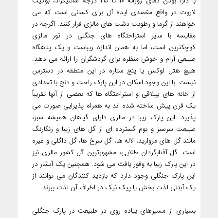
با دارا بودن دمای روزانه ۱۰ تا ۲۵ درجه سانتیگراد، بوکیت
لاروت در واقع مقصدی ایده آل برای کسانی است که می
خواهند از گرما و رطوبت دشت های مالزی فرار کنند. اگرچه در
مقایسه با سایر استراحتگاه های جنگلی در تور مالزی
کوچکترین است، اما به همان اندازه زیباست و یک پناهگاه
طبیعی آرام و خوش منظره برای گردشگران را ارائه می دهد.
هیچ هتل لوکس یا پنج ستاره در این منطقه در دسترس
نیست. با این وجود اسکان در این پارک راحت و دنج با تعدادی
از خانه های ییلاقی و استراحتگاه ها که بعضی از آنها تقریباً
یک قرن پیش ساخته شده اند به همراه پذیرایی صورت می
پذیرد. این پارک زیبا در مالزی دارای گیاهان همیشه سبز،
طبیعت سرسبز و بوم گسترده ای از گل های زیبا و رنگارنگ
مانند گل های مروارید، لاله ها، گل سرخ ها، گل داگلی و غیره
است. گل آفتابگردان طلایی، مشهورترین گل کشور مالزی نیز
در این پارک زیبا به وفور یافت می شود. همچنین یک آبشار در
این پارک جنگلی وجود دارد که بازدید کنندگان می توانند از
یک آبتنی لذت بخش یا پیک نیک در اطراف آن لذت ببرند.
بسیاری از مسیرهای پیاده روی در طبیعت در پارک جنگلی