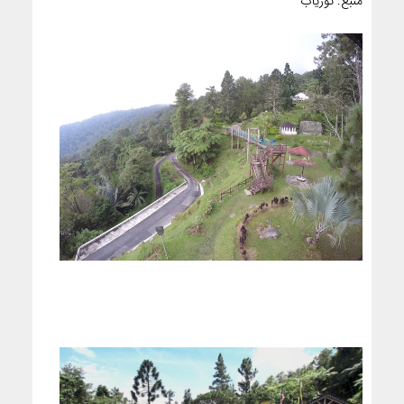
منبع: توریاب