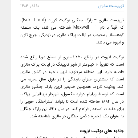
توریست مالزی
۱۰ آذر ۱۴۰۳
توریست مالزی – پارک جنگلی بوکیت لاروت (Bukit Larut)،
که قبلاً با نام Maxwell Hill شناخته می شد، یک منطقه
کوهستانی محبوب در ایالت پراک مالزی در نزدیکی جرج تاون
و ایپوه می باشد.
بوکیت لاروت در ارتفاع ۱.۲۵۰ متری از سطح دریا واقع شده
است که تقریباً ۱۰ کیلومتر از شهر تایپینگ در ایالت پراک مالزی
فاصله دارد. این منطقه مرطوب ترین ناحیه در کشور مالزی
است که بیشترین میزان بارندگی را در طول سال تجربه می
کند. بوکیت لاروت همچنین قدیمی ترین پارک جنگلی مالزی
است که توسط ویلیام ادوارد مکسول، شهردار بریتانیایی پراک،
در سال ۱۸۸۴ ساخته شده است تا بتواند استراحتگاه خوبی را
برای مقامات استعمار فراهم کند. در سال ۱۹۱۰، این پارک جنگلی
به عنوان یک ذخیره دائمی جنگلی در مالزی شناخته شد.
جاذبه های بوکیت لاروت