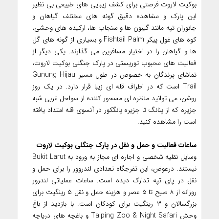
بوکیت لاروت فرصتی برای کشف زیبایی های طبیعی بی نظیر
این پارک و مشاهده دقیق گونه های مختلف گیاهان و
جانوران تپه مانند گیبون ها و سنجاب ها، ارکیده های وحشی،
کوه های غول پیکر Fishtail Palm و بسیاری از گونه های گل
ها و گیاهان را در اختیار مسافرین می گذارند. یکی دیگر از
فعالیت های محبوب توریستی در پارک جنگلی بوکیت لاروت،
تماشای پرندگان به خصوص در طول مسیر Gunung Hijau
Trail است که در اطراف قله ای زیبا قرار دارد. در یک روز
روشن، می توانید منظره ای مسحور کننده از سواحل غربی شبه
جزیره که از پنانگ تا جزیره پانگکور در آنسوی قله امتداد یافته
است را مشاهده کنید.
ساعات فعالیت و حمل و نقل در پارک جنگلی بوکیت لاروت
وسایل نقلیه شخصی و اجاره ای مجاز به ورود به Bukit Larut
نیستند. درعوض، این تفرجگاه تعدادی لندروور را برای حمل و
نقل در پای تپه تدارک دیده است. ساعات عملیاتی لندرور
روزانه از ۸ صبح تا ۵ عصر و هزینه حمل و نقل ۵ رینگیت برای
بزرگسالان و ۳ رینگیت برای کودکان است. با بازدید از باغ
وحش Taiping Zoo & Night Safari و باغچه های دریاچه