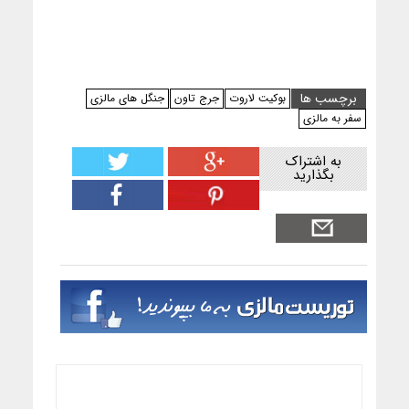
برچسب ها
بوکیت لاروت
جرج تاون
جنگل های مالزی
سفر به مالزی
به اشتراک
بگذارید