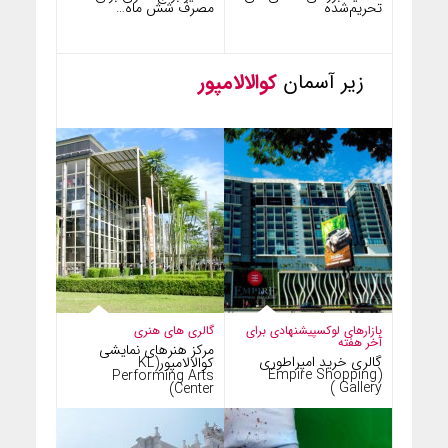
تحریم‌شده
مصرف شش ماه…
زیر آسمان
کوالالامپور
بازارهای لوکس
پیشنهادی برای
گالری های هنری
آخر هفته
مرکز هنرهای نمایشی
گالری خرید امپراطوری
کوالالامپور(KL
(Empire Shopping
Performing Arts
Gallery )
Center)