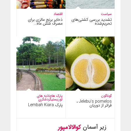
سیاست
اقتصاد
تشدید بررسی کشتی‌های
ذخایر برنج مالزی برای
تحریم‌شده
مصرف شش ماه…
گوناگون
پارک ها
جاذبه های
توریستی
گردشگری
Jelebu’s pomelos ،
پارک Lembah Kiara
فراتر از دوریان
زیر آسمان
کوالالامپور