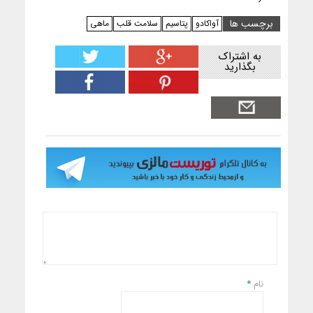
برچسب ها
آواکادو
پتاسیم
سلامت قلب
ماهی
به اشتراک
بگذارید
نام
*