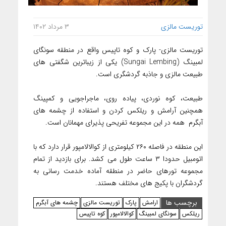
توریست مالزی
۳ مرداد ۱۴۰۲
توریست مالزی- پارک و کوه تاپیس واقع در منطقه سونگای
لمبینگ (Sungai Lembing) یکی از زیباترین شگفتی های
طبیعت مالزی و جاذبه گردشگری است.
طبیعت، کوه نوردی، پیاده روی، ماجراجویی و کمپینگ
همچنین آرامش و ریلکس کردن و استفاده از چشمه های
آبگرم همه در این مجموعه تفریحی پذیرای مهمانان است.
این منطقه در فاصله ۲۶۰ کیلومتری از کوالالامپور قرار دارد که با
اتومبیل حدودا ۳ ساعت طول می کشد. برای بازدید از تمام
مجموعه تورهای حاضر در منطقه آماده خدمت رسانی به
گردشگران با پکیج های مختلف هستند.
برچسب ها
ارامش
پارک
توریست مالزی
چشمه های آبگرم
ریلکس
سونگای لمبینگ
کوالالامپور
کوه تاپیس