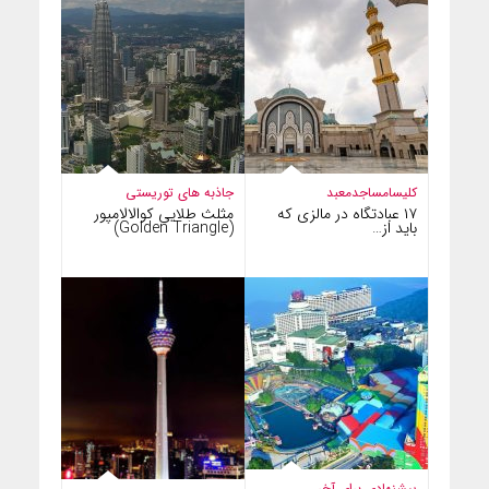
کلیسا
مساجد
معبد
جاذبه های توریستی
۱۷ عبادتگاه در مالزی که
مثلث طلایی کوالالامپور
باید از…
(Golden Triangle)
پیشنهادی برای آخر