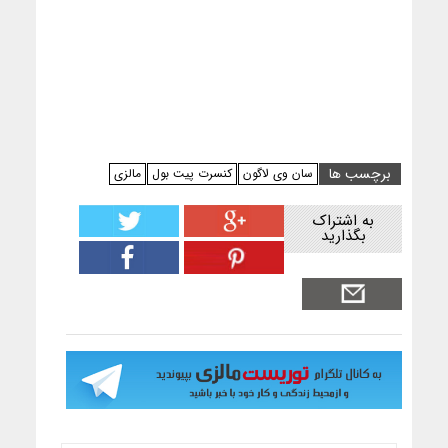
برچسب ها
سان وی لاگون
کنسرت پیت بول
مالزی
به اشتراک
بگذارید