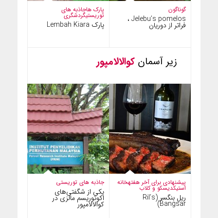
گوناگون
پارک ها
جاذبه های
توریستی
گردشگری
Jelebu’s pomelos ،
پارک Lembah Kiara
فراتر از دوریان
زیر آسمان
کوالالامپور
پیشنهادی برای آخر هفته
خانه
جاذبه های توریستی
استیک
دیسکو و کلاب
یکی از شگفتی‌های
ریل بنگسر (Ril’s
اکوتوریسم مالزی در
Bangsar)
کوالالامپور