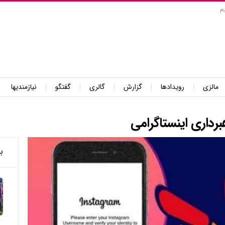
م
مالزی
رویدادها
گزارش
گالری
گفتگو
نیازمندیها
ب