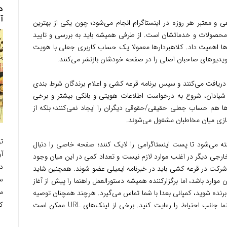
د
آ
 و معتبر هر روزه در اینستاگرام انجام می‌شود؛ چون یکی از بهترین‌
 محصولات و خدماتشان است. از طرفی همیشه باید به بررسی و تایید
 اهمیت داد. کلاهبردارها معمولا یک حساب کاربری جعلی با هویت
و ویدیوهای صاحبان اصلی را در صفحه خودشان بازنشر می‌کنند.
ریافت می‌کنند و سپس برنامه قرعه کشی و اعلام برندگان شرط بندی
ه شیادان، شروع به درخواست اطلاعات هویتی و بانکی بیشتر و برخی
ها هم حساب جعلی حقیقی/حقوقی دیگران را ایجاد نمی‌کنند؛ بلکه از
سازی میان مخاطبان مشغول می‌شوند.
ت
سته می‌شود تا پست اینستاگرامی را لایک کنند؛ صفحه خاصی را دنبال
آ
 خارجی دیگر در اغلب موارد لازم نیست و تعداد کمی در این میان وجود
دی
ر شرکت در قرعه کشی باید در خبرنامه ایمیلی عضو شوند. همچنین شاید
س
ن موارد باشد، اما برگزارکننده همیشه دستورالعمل راهنما را پیش از آغاز
م
ها برنده شوید، کمپانی بعدا با شما تماس می‌گیرد. هرچند همچنان توصیه
کر
می‌کنیم نسبت به کلیک کردن روی لینک‌ها حتما جانب احتیاط را رعایت کنید. برخی از لینک‌های URL ممکن است