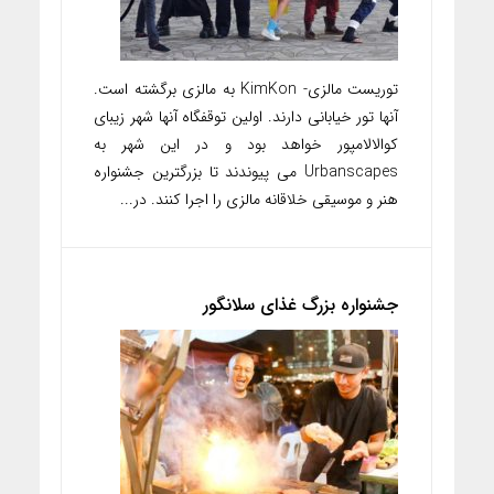
توریست مالزی- KimKon به مالزی برگشته است.
آنها تور خیابانی دارند. اولین توقفگاه آنها شهر زیبای
کوالالامپور خواهد بود و در این شهر به
Urbanscapes می پیوندند تا بزرگترین جشنواره
هنر و موسیقی خلاقانه مالزی را اجرا کنند. در...
جشنواره بزرگ غذای سلانگور