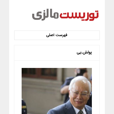
پولش.یی