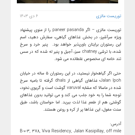
توریست مالزی
۶ دی ۱۴۰۳
توریست مالزی – اگر paneer pasanda را از منوی پیشنهاد
ویژه سرآشپز، در بخش غذاهای گیاهی، سفارش دهید، اسم
این رستوران برایتان باورپذیر خواهد بود. پنیر خرد و سرخ
شده، با ترشی chatney سبز، آجیل و پنیر له شده که در سس
تند خامه ای مخصوص غلطانده می شود.
حتی اگر گیاهخوار نیستید، در این رستوران ۵ ساله در خیابان
Jalan Ipoh؛ غذاهای گیاهی از dhals گرفته تا بامیه سرخ
شده در ماسالا که مشابه varuval گوشت است و گریوی نخود،
توجه شما را به خود جلب می کند و می توانید بدون غذاهای
گوشتی هم از طعم غذا لذت ببرید. اما حواستان باشد، طبق
سنت مغول، این غذاها پر از کره و روغن هستند.
آدرس:
B-0-3, 378, Viva Residency, Jalan Kasipillay, off mile