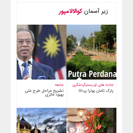
زیر آسمان
کوالالامپور
جاذبه های توریستی
گردشگری
جامعه
پارک تامان پوترا پردانا
تشریح مراحل طرح ملی
بهبود مالزی