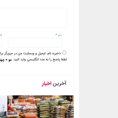
نام
*
il
ذخیره نام، ایمیل و وبسایت من در مرورگر بر
لطفا پاسخ را به عدد انگلیسی وارد کنید:
دو × چها
آخرین
اخبار