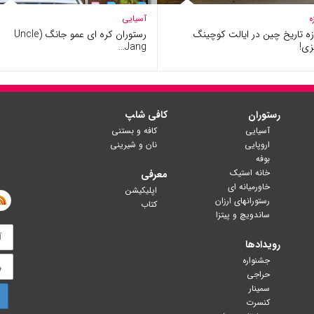
ه
آسیایی
ه تاریخ چین در ایالت کوچینگ
رستوران کره ای عمو جانگ (Uncle
زی!
Jang…
رستوران
کافی شا‍پ
آسیایی
کافه و بستنی
اروپایی
نان و شیرینی
بوفه
خانه استیک
معرفی
خاورمیانه ای
اپلیکیشن
رستورانهای ارزان
کتاب
ساندویچ و پیتزا
رویدادها
جشنواره
حراجی
سمینار
کنسرت