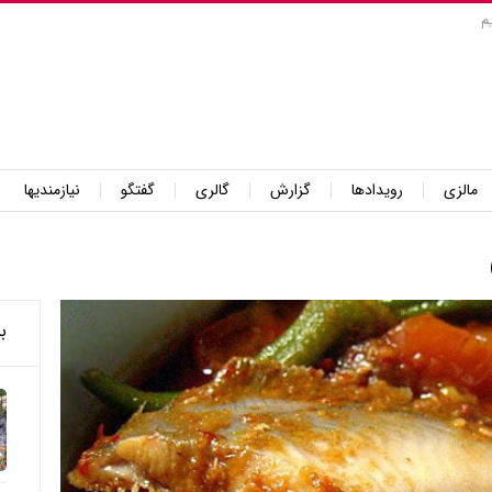
م
مالزی
رویدادها
گزارش
گالری
گفتگو
نیازمندیها
ب