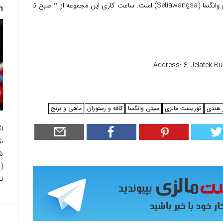
پیشنهاد ما کافه و رستوران آسام پداس در سیتی وانگسا (Setiawangsa) است. ساعت کاری این مجموعه از ۱۱ صبح تا
n
Address: 6, Jelatek B
 هندی
توریست مالزی
سیتی وانگسا
کافه و رستوران
ماهی و برنج
ا
شد
ش
ت