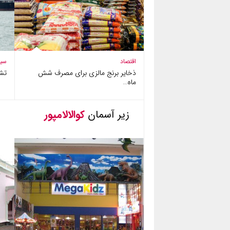
اقتصاد
سی
ذخایر برنج مالزی برای مصرف شش
تش
ماه…
زیر آسمان
کوالالامپور