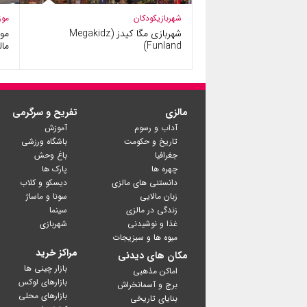
شهربازی
کودکان
موز
شهربازی مگا کیدز (Megakidz
موز
Funland)
مال
مالزی
تفریح و سرگرمی
آداب و رسوم
آموزش
تاریخ و حکومت
باشگاه ورزشی
جغرافیا
باغ وحش
چهره ها
پارک ها
دانستنی های مالزی
دیسکو و کلاب
زبان مالایی
سونا و ماساژ
زندگی در مالزی
سینما
غذا و نوشیدنی
شهربازی
میوه ها و سبزیجات
مراکز خرید
مکان های دیدنی
بازار چینی ها
اماکن مذهبی
بازارهای لوکس
برج و آسمانخراش
بازارهای محلی
بنایای تاریخی