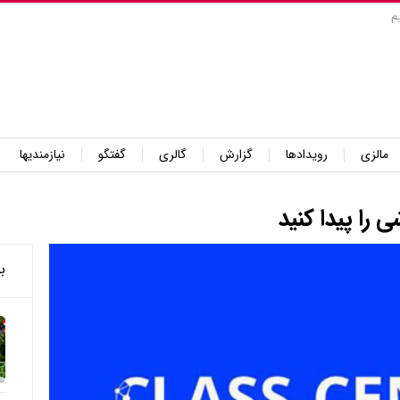
م
مالزی
رویدادها
گزارش
گالری
گفتگو
نیازمندیها
 را پیدا کنید
ب