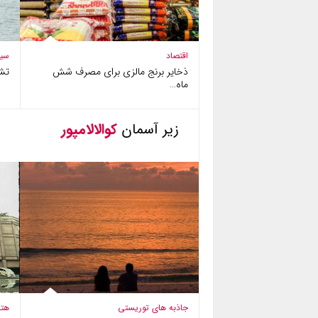
اقتصاد
سی
ذخایر برنج مالزی برای مصرف شش
تش
ماه…
زیر آسمان
کوالالامپور
جاذبه های توریستی
هتل