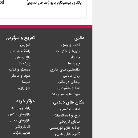
پانتای بیسیکان بایو (ساحل نسیم)
el
مالزی
تفریح و سرگرمی
آداب و رسوم
آموزش
تاریخ و حکومت
باشگاه ورزشی
جغرافیا
باغ وحش
چهره ها
پارک ها
دانستنی های مالزی
دیسکو و کلاب
زبان مالایی
سونا و ماساژ
زندگی در مالزی
سینما
غذا و نوشیدنی
شهربازی
میوه ها و سبزیجات
مراکز خرید
مکان های دیدنی
بازار چینی ها
اماکن مذهبی
بازارهای لوکس
برج و آسمانخراش
بازارهای محلی
بنایای تاریخی
کتابفروشی
جاذبه های توریستی
گالری های هنری