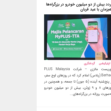
ردد بیش از دو میلیون خودرو در بزرگراه‌ها
م‌زمان با عید قربان
اپلیکیشن
گردشگری
توریست مالزی – شرکت PLUS Malaysia
Berhad (پلاس) اعلام کرد که در روزهای اوج سفر،
از پنج‌شنبه آینده (۵ جون) تا جمعه، و همچنین در
روزهای ۸ و ۹ ژوئن، بیش از دو میلیون خودرو
‌صورت روزانه در بزرگراه‌های...