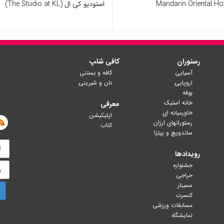
Mandarin Oriental Hot
استودیو کی ال (The Studio at KL)
رستوران
کافی شا‍پ
آسیایی
کافه و بستنی
اروپایی
نان و شیرینی
بوفه
خانه استیک
معرفی
خاورمیانه ای
اپلیکیشن
رستورانهای ارزان
کتاب
ساندویچ و پیتزا
رویدادها
جشنواره
حراجی
سمینار
کنسرت
مسابقات ورزشی
نمایشگاه