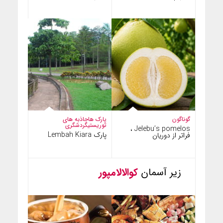
گوناگون
پارک ها
جاذبه های
توریستی
گردشگری
Jelebu’s pomelos ،
پارک Lembah Kiara
فراتر از دوریان
زیر آسمان
کوالالامپور