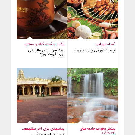
آسیایی
اروپایی
غذا و نوشیدنی
کافه و بستنی
چه رستورانی چی بخوریم
برند سرشناس مالزیایی
برای قهوه‌خورها
بیشتر بخوانید
جاذبه های
پیشنهادی برای آخر هفته
معبد
توریستی
معبد ماران موروگان