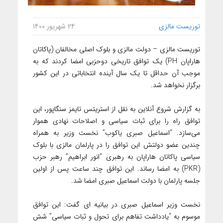
توریست مالزی
۲۴ شهریور ۱۴۰۰
توریست مالزی – دولت مالزی و بلوک اصلی مخالفان (پاکاتان
هاراپان PH) یک توافق تاریخی دوحزبی امضا کردند که به
موجب آن حداقل تا یک سال آینده انتخاباتی در این کشور
برگزار نخواهد شد.
به گزارش شروع آنلاین به نقل از استریتس تایمز سنگاپور، این
توافق راه را برای ثبات سیاسی و اصلاحات نهادی هموار
می‌سازد. “اسماعیل صبری یاکوب” نخست وزیر به همراه
چندین عضو دولتش این توافق را در پارلمان مالزی با بلوک
سیاسی پاکاتان هاراپان به رهبری “انور ابراهیم” رهبر حزب
(PKR) به امضا رساند. این توافق چند ساعت پس از اولین
جلسه پارلمان با دولت اسماعیل صبری امضا شد.
نخست وزیر اسماعیل صبری در بیانیه ای گفت: این توافق
موسوم به “یادداشت تفاهم برای تحول و ثبات سیاسی” شش