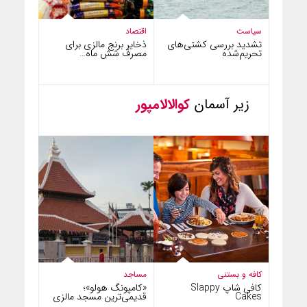
سیاست
اقتصاد
تشدید بررسی کشتی‌های
ذخایر برنج مالزی برای
تحریم‌شده
مصرف شش ماه…
زیر آسمان
کوالالامپور
کافه و بستنی
مساجد
کافی شاپ Slappy
«کامپونگ هولو»؛
Cakes
قدیمی‌ترین مسجد مالزی