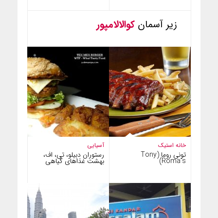
زیر آسمان
کوالالامپور
خانه استیک
آسیایی
تونی روما (Tony
رستوران دبیلو، تی، اف،
Roma’s)
بهشت غذاهای گیاهی