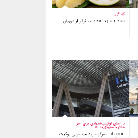
گوناگون
Jelebu’s pomelos ، فراتر از دوریان
بازارهای لوکس
پیشنهادی برای آخر
هفته
جامعه
گزیده ها
LaLaport، مرکز خرید میتسویی بوکیت