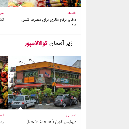
اقتصاد
سی
ذخایر برنج مالزی برای مصرف شش
تش
ماه…
زیر آسمان
کوالالامپور
آسیایی
آسی
دیوایس کورنر (Devi’s Corner)
رستو