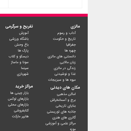
مالزی
تفریح و سرگرمی
آداب و رسوم
آموزش
تاریخ و حکومت
باشگاه ورزشی
جغرافیا
باغ وحش
چهره ها
پارک ها
دانستنی های مالزی
دیسکو و کلاب
زبان مالایی
سونا و ماساژ
زندگی در مالزی
سینما
غذا و نوشیدنی
شهربازی
میوه ها و سبزیجات
مراکز خرید
مکان های دیدنی
بازار چینی ها
اماکن مذهبی
بازارهای لوکس
برج و آسمانخراش
بازارهای محلی
بنایای تاریخی
کتابفروشی
جاذبه های توریستی
گالری های هنری
مراکز علمی و آموزشی
موزه