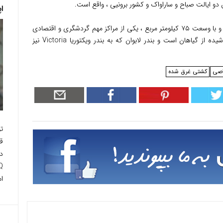
و ایالت صباح و ساراواک و کشور برونیی ، واقع است.
ا
این جزیره با ساحل ، هشت کیلومتر فاصله دارد و با وسعت ۷۵ کیلومتر مربع ، یکی از مراکز مهم گردشگری و اقتصادی
مالزی است.حدود هفتاد در صد این جزیره پوشیده از گیاهان است و بندر لابوان که به بندر ویکتوریا Victoria نیز
اصی
کشتی غرق شده
ت
ق
دا
ام