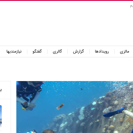
م
مالزی
رویدادها
گزارش
گالری
گفتگو
نیازمندیها
ب