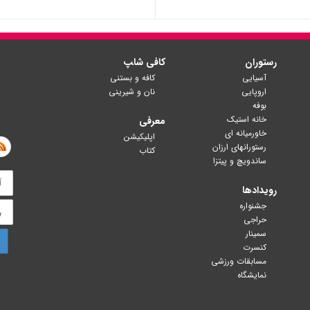
رستوران
کافی شا‍پ
آسیایی
کافه و بستنی
اروپایی
نان و شیرینی
بوفه
خانه استیک
معرفی
خاورمیانه ای
اپلیکیشن
رستورانهای ارزان
کتاب
ساندویچ و پیتزا
رویدادها
جشنواره
حراجی
سمینار
کنسرت
مسابقات ورزشی
نمایشگاه