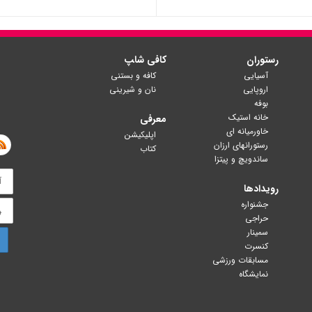
رستوران
کافی شا‍پ
آسیایی
کافه و بستنی
اروپایی
نان و شیرینی
بوفه
خانه استیک
معرفی
خاورمیانه ای
اپلیکیشن
رستورانهای ارزان
کتاب
ساندویچ و پیتزا
رویدادها
جشنواره
حراجی
سمینار
کنسرت
مسابقات ورزشی
نمایشگاه