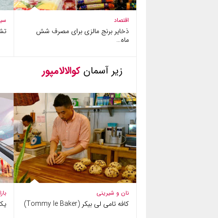
اقتصاد
سی
ذخایر برنج مالزی برای مصرف شش
تش
ماه…
زیر آسمان
کوالالامپور
نان و شیرینی
باز
کافه تامی لی بیکر (Tommy le Baker)
یک