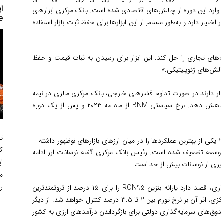
ا
د وارد این دوره از چالش‌های اقتصادی شده است. بانک مرکزی ابزارهای
e
اختیار دارد و به‌طور مستمر از این ابزارها برای حفظ ثبات بازار استفاده
های تجاری را حل کند. این ابزار برای رسیدن به ثبات قیمت و حفظ
الش‌های ژئوپلیتیکی.»
تظار دارند در صورت تداوم فشارهای خارجی، بانک مرکزی مالزی در نیمه
دوم سال جاری نرخ بهره را تا ۲۵ واحد پایه کاهش دهد. نرخ سیاستی BNM از ماه مه ۲۰۲۳ و پس از یک دوره
در همین حال، رینگت مالزی – که در سال ۲۰۲۴ یکی از بهترین عملکردها را در میان ارزهای بازارهای نوظهور داشته –
ک
 توسعه تضعیف شده است. رئیس بانک مرکزی گفته نوسانات ارز ادامه
یری از نوسانات بیش از حد است.
را
دولت مالزی همزمان با بررسی اصلاحات ساختاری، قصد دارد یارانه بنزین RON95 را برای ۱۵ درصد از ثروتمندترین
خانوارها حذف کند؛ اقدامی که به گفته بانک مرکزی، اثر آن بر نرخ تورم بین ۲ تا ۳.۵ درصد کنترل خواهد شد. از دیگر
ندوق‌های سرمایه‌گذاری دولتی برای بازگرداندن درآمدهای ارزی به کشور