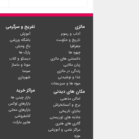
مالزی
تفریح و سرگرمی
آداب و رسوم
آموزش
تاریخ و حکومت
باشگاه ورزشی
جغرافیا
باغ وحش
چهره ها
پارک ها
دانستنی های مالزی
دیسکو و کلاب
زبان مالایی
سونا و ماساژ
زندگی در مالزی
سینما
غذا و نوشیدنی
شهربازی
میوه ها و سبزیجات
مراکز خرید
مکان های دیدنی
بازار چینی ها
اماکن مذهبی
بازارهای لوکس
برج و آسمانخراش
بازارهای محلی
بنایای تاریخی
کتابفروشی
جاذبه های توریستی
گالری های هنری
مراکز علمی و آموزشی
موزه