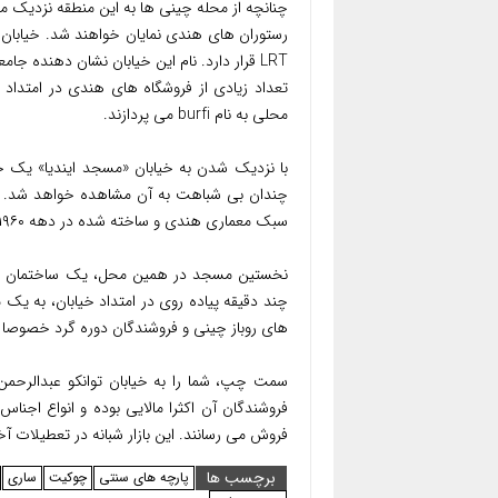
چنانچه از محله چینی ها به این منطقه نزدیک م
رستوران های هندی نمایان خواهند شد. خیابان 
LRT قرار دارد. نام این خیابان نشان دهنده 
تعداد زیادی از فروشگاه های هندی در امتد
محلی به نام burfi می پردازند.
با نزدیک شدن به خیابان «مسجد ایندیا» یک خیا
چندان بی شباهت به آن مشاهده خواهد شد. کمی
سبک معماری هندی و ساخته شده در دهه ۱۹۶۰ قرار دارد.
نخستین مسجد در همین محل، یک ساختمان کوچ
چند دقیقه پیاده روی در امتداد خیابان، به 
های روباز چینی و فروشندگان دوره گرد خصوصا 
سمت چپ، شما را به خیابان توانکو عبدالرحمن 
فروشندگان آن اکثرا مالایی بوده و انواع اجن
فروش می رسانند. این بازار شبانه در تعطیلات آخ
برچسب ها
پارچه های سنتی
چوکیت
ساری