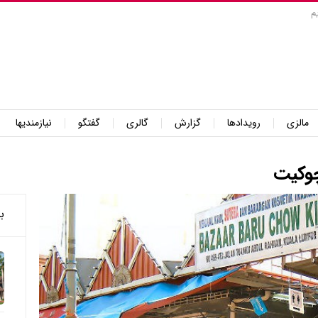
م
مالزی
رویدادها
گزارش
گالری
گفتگو
نیازمندیها
چوکیت
ب