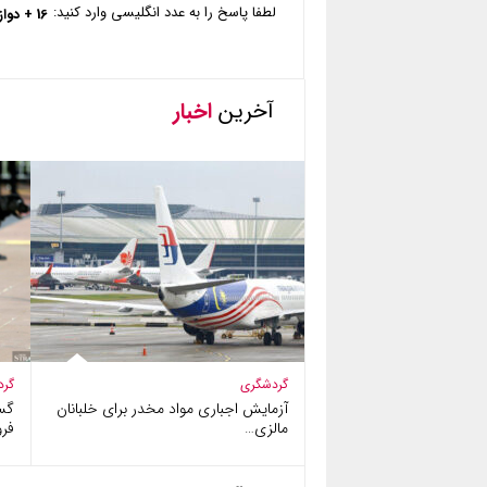
لطفا پاسخ را به عدد انگلیسی وارد کنید:
16 + دوازده =
آخرین
اخبار
گردشگری
گرد
آزمایش اجباری مواد مخدر برای خلبانان
گس
مالزی…
فرو