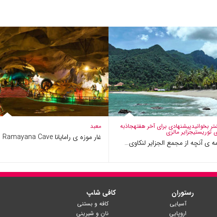
تر بخوانید
پیشنهادی برای آخر هفته
جاذبه
معبد
 توریستی
جزایر مالزی
غار موزه ی رامایانا Ramayana Cave
 ی آنچه از مجمع الجزایر لنکاوی…
رستوران
کافی شا‍پ
آسیایی
کافه و بستنی
اروپایی
نان و شیرینی