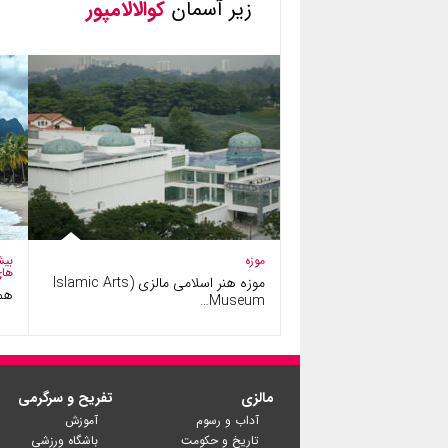
زیر آسمان
کوالالامپور
موزه
بیش
های
موزه هنر اسلامی مالزی (Islamic Arts
همه
Museum…
مالزی
تفریح و سرگرمی
آداب و رسوم
آموزش
تاریخ و حکومت
باشگاه ورزشی