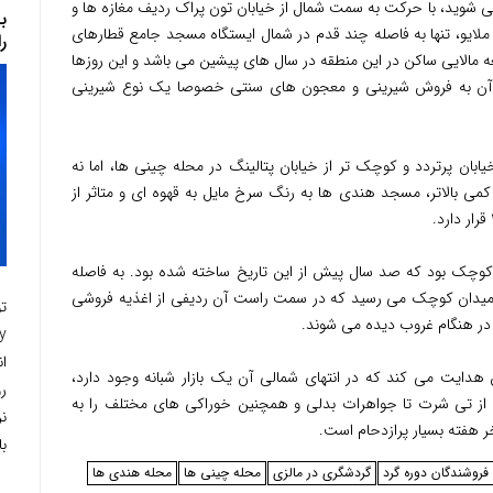
ی شوید، با حرکت به سمت شمال از خیابان تون پراک ردیف مغازه ها و
ملایو، تنها به فاصله چند قدم در شمال ایستگاه مسجد جامع قطارهای
ر
جامعه مالایی ساکن در این منطقه در سال های پیشین می باشد و این روزها
اد آن به فروش شیرینی و معجون های سنتی خصوصا یک نوع شیرینی
بان پرتردد و کوچک تر از خیابان پتالینگ در محله چینی ها، اما نه
 بالاتر، مسجد هندی ها به رنگ سرخ مایل به قهوه ای و متاثر از
ک بود که صد سال پیش از این تاریخ ساخته شده بود. به فاصله
یک میدان کوچک می رسید که در سمت راست آن ردیفی از اغذیه فروشی
ت
در هنگام غروب دیده می شوند.
هدایت می کند که در انتهای شمالی آن یک بازار شبانه وجود دارد،
ر
اس از تی شرت تا جواهرات بدلی و همچنین خوراکی های مختلف را به
ر هفته بسیار پرازدحام است.
با
فروشندگان دوره گرد
گردشگری در مالزی
محله چینی ها
محله هندی ها