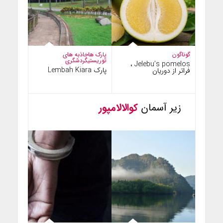
گوناگون
پارک ها
جاذبه های
توریستی
گردشگری
Jelebu’s pomelos ،
پارک Lembah Kiara
فراتر از دوریان
زیر آسمان
کوالالامپور