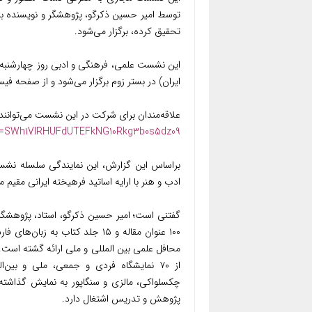
تحقیق کرده، برگزار می‌شود.
ایران) در بستر زوم برگزار می‌شود و از صفحه 
علاقه‌مندان برای شرکت در این نشست می‌توانند ب
wd=SWh1VlRHUFdUTEFkNG10Rkg3b0s5dz09
براساس این گزارش، این نمایندگی سلسله نش
ادب و هنر با ارایه اساتید فرهیخته ایرانی مقیم مالزی برای شش 
گفتنی است؛ امیر حسین ذکرگو، استاد، پژوهشگر
۱۰۰ عنوان مقاله و ۱۵ جلد کتاب 
محافل علمی بین المللی و ملی ارائه گشته است
از ۷۰ نمایشگاه فردی و جمعی، ملی و بین
چکسلواکی، مالزی و سنگاپور به نمایش گذاشته 
پژوهش و تدریس اشتغال دارد.