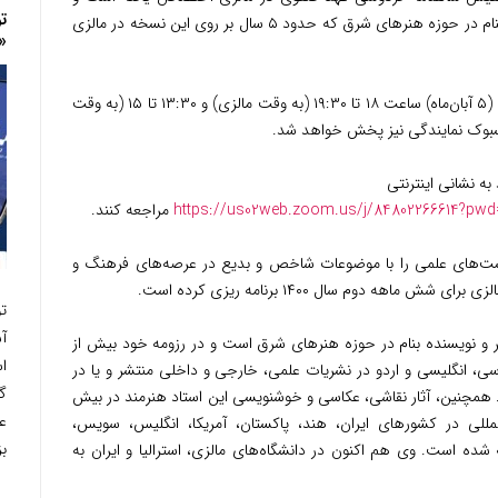
ت
توسط امیر حسین ذکرگو، پژوهشگر و نویسنده بنام در حوزه هنرهای شرق که حدود ۵ سال بر روی این نسخه در مالزی
«
این نشست علمی، فرهنگی و ادبی روز چهارشنبه (۵ آبان‌ماه) ساعت ۱۸ تا ۱۹:۳۰ (به وقت مالزی) و ۱۳:۳۰ تا ۱۵ (به وقت
فیسبوک نمایندگی نیز پخش خواهد شد.
ه نشانی اینترنتی
https://us02web.zoom.us/j/84802266614?p
مراجعه کنند.
ست‌های علمی را با موضوعات شاخص و بدیع در عرصه‌های فرهنگ و
ماهه دوم سال ۱۴۰۰ برنامه ریزی کرده است.
تو
 و نویسنده بنام در حوزه هنرهای شرق است و در رزومه خود بیش از
اس
به زبان‌های فارسی، انگلیسی و اردو در نشریات علمی، خارجی و داخلی منتشر و یا در
گ
. همچنین، آثار نقاشی، عکاسی و خوشنویسی این استاد هنرمند در بیش
ع
‌المللی در کشورهای ایران، هند، پاکستان، آمریکا، انگلیس، سویس،
بز
شده است. وی هم اکنون در دانشگاه‌های مالزی، استرالیا و ایران به