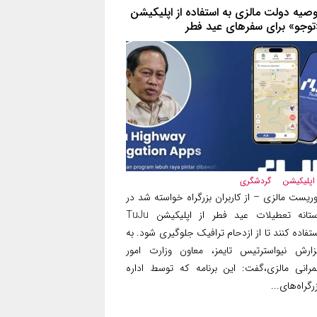
وصیه دولت مالزی به استفاده از اپلیکیشن
تو‌جو» برای سفرهای عید فطر
اپلیکیشن
گردشگری
ریست مالزی – از کاربران بزرگراه‌ خواسته شد در
آستانه تعطیلات عید فطر از اپلیکیشن TuJu
تفاده کنند تا از ازدحام ترافیک جلوگیری شود. به
زارش نیواسترتیس تایمز، معاون وزارت امور
مرانی مالزی،گفت: این برنامه که توسط اداره
رگراه‌های...