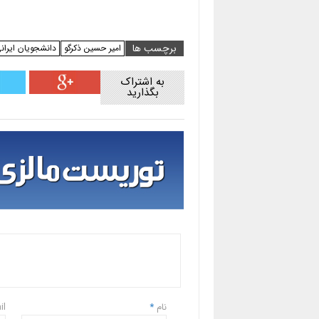
برچسب ها
امیر حسین ذکرگو
دانشجویان ایران
به اشتراک
بگذارید
نام
*
il