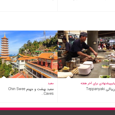
ایی
پیشنهادی برای آخر هفته
معبد
یاکی Teppanyaki
معبد بهشت و جهنم Chin Swee
Caves…