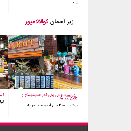
ماه…
زیر آسمان
کوالالامپور
اروپایی
پیشنهادی برای آخر هفته
دیسکو و
آسی
کلاب
گزیده ها
تپان‌
بیش از ۳۰۰ نوع آبجو منحصر به…