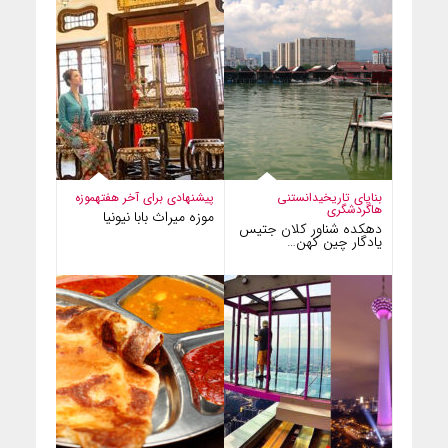
بنایای تاریخی
دانستنی
پیشنهادی برای آخر هفته
موزه
ها
گردشگری
موزه میراث بابا نیونیا
دهکده شناور کلان جتیس
یادگار چین کهن…