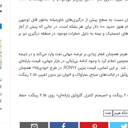
م
ن نسبت به سطح پیش از درگیری‌های خاورمیانه به‌طور قابل توجهی
بالاتر است.» این وزارتخانه افزود قیمت نفت خام هنوز حدود ۱۰۰ دلار برای هر بشکه است، در حالی که پیش از آغاز
بود. افزایش هزینه‌های لجستیک و بیمه به دلیل خطرات موجود در منطقه درگیری نیز بر
 هرمز همچنان فشار زیادی بر عرضه جهانی نفت وارد می‌کند و در نتیجه
ین اعلام کرد با وجود ادامه بی‌ثباتی در بازار جهانی، قیمت یارانه‌ای
سوخت برای برخی گروه‌های هدف حفظ خواهد شد. بر این اساس، قیمت بنزین RON97, در طرح «بودی۹۵» همچنان
۱.۹۹ رینگت برای هر لیتر باقی می‌ماند. قیمت گازوئیل در ایالت‌های صباح، ساراواک و لابوان نیز بدون تغییر، ۲.۱۵ رینگت
ک
ت
نرخ «سیستم کنترل بنزین یارانه‌ای» نیز روی ۲.۰۵ رینگت و «سیستم کنترل گازوئیل یارانه‌ای» روی ۲.۱۵ رینگت حفظ
س
تنگه هرمز
نفت