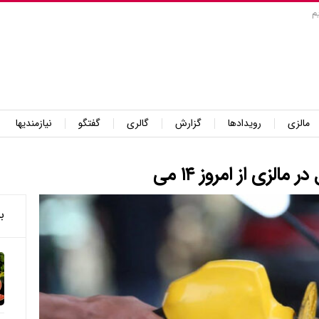
م
مالزی
رویدادها
گزارش
گالری
گفتگو
نیازمندیها
لزی از امروز ۱۴ می
ب