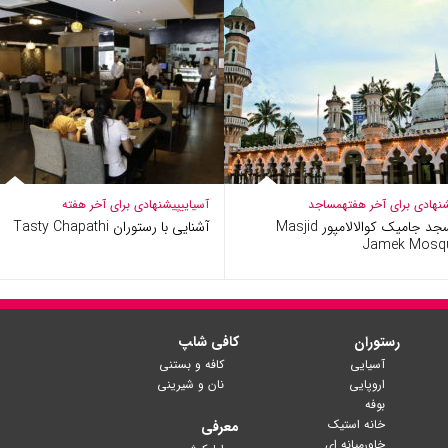
نهادی برای آخر هفته
مساجد
آسیایی
پیشنهادی برای آخر هفته
مسجد جامیک کوالالامپور Masjid
آشنایی با رستوران Tasty Chapathi
Jamek Mosq
رستوران
کافی شا‍پ
آسیایی
کافه و بستنی
اروپایی
نان و شیرینی
بوفه
خانه استیک
معرفی
خاورمیانه ای