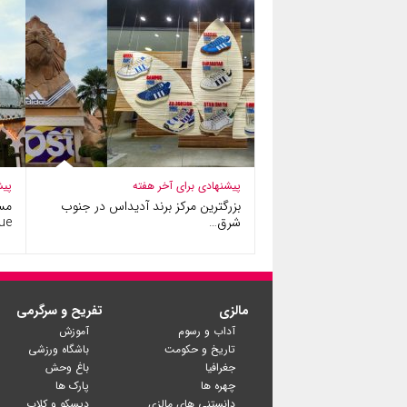
پیشنهادی برای آخر هفته
پیش
بزرگترین مرکز برند آدیداس در جنوب
شرق…
ue
مالزی
تفریح و سرگرمی
آداب و رسوم
آموزش
تاریخ و حکومت
باشگاه ورزشی
جغرافیا
باغ وحش
چهره ها
پارک ها
دانستنی های مالزی
دیسکو و کلاب