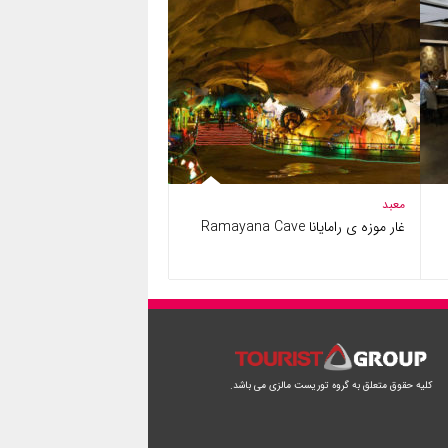
معبد
غار موزه ی رامایانا Ramayana Cave
کلیه حقوق متعلق به گروه توریست مالزی می باشد.