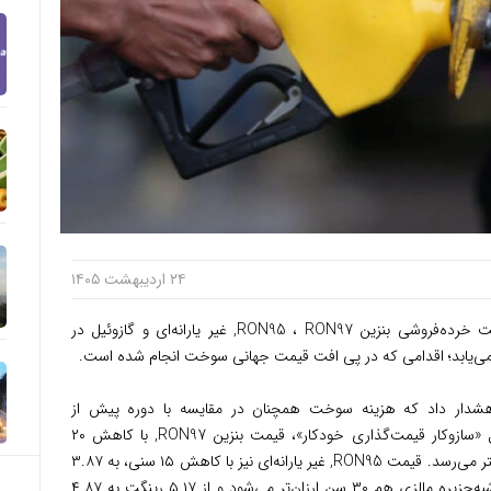
۲۴ اردیبهشت ۱۴۰۵
توریست مالزی – دولت مالزی اعلام کرد قیمت خرده‌فروشی بنزین RON95 ، RON97, غیر یارانه‌ای و گازوئیل در
 هشدار داد که هزینه سوخت همچنان در مقایسه با دوره پیش از
درگیری‌های خاورمیانه بالاست. بر اساس فرمول «سازوکار قیمت‌گذاری خودکار»، قیمت بنزین RON97, با کاهش ۲۰
سنتی، از ۴.۹۰ رینگت به ۴.۷۰ رینگت برای هر لیتر می‌رسد. قیمت RON95, غیر یارانه‌ای نیز با کاهش ۱۵ سنی، به ۳.۸۷
رینگت برای هر لیتر خواهد رسید. گازوئیل در شبه‌جزیره مالزی هم ۳۰ سن ارزان‌تر می‌شود و از ۵.۱۷ رینگت به ۴.۸۷