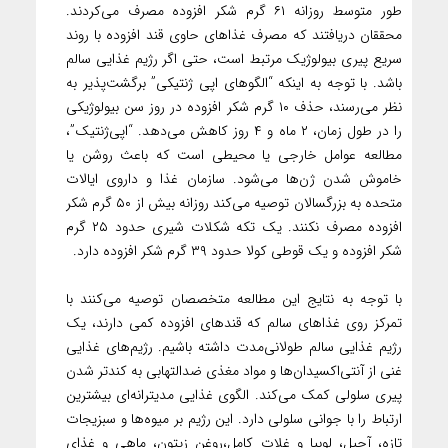
طور متوسط ​​روزانه ۶۱ گرم شکر افزوده مصرف می‌کردند.
محققان دریافتند که مصرف غذاهای حاوی قند افزوده با روند
سریع پیری بیولوژیک مرتبط است، حتی اگر رژیم غذایی سالم
باشد. با توجه به اینکه “الگوهای اپی ژنتیکی” برگشت‌پذیر به
نظر می‌رسند، حذف ۱۰ گرم شکر افزوده در روز سن بیولوژیکی
را در طول زمان، ۲ ماه و ۴ روز کاهش می‌دهد. “اپی‌ژنتیک”،
مطالعه عوامل خارجی یا محیطی است که باعث روشن یا
خاموش شدن ژن‌ها می‌شود. سازمان غذا و داروی ایالات
متحده به بزرگسالان توصیه می‌کند روزانه بیش از ۵۰ گرم شکر
افزوده مصرف نکنند. یک تکه شکلات شیری حدود ۲۵ گرم
شکر افزوده و یک قوطی کولا حدود ۳۹ گرم شکر افزوده دارد.
با توجه به نتایج این مطالعه متخصصان توصیه می‌کنند با
تمرکز روی غذاهای سالم که قندهای افزوده کمی دارند، یک
رژیم غذایی سالم طولانی‌مدت داشته باشیم. رژیم‌های غذایی
غنی از آنتی‌اکسیدان‌ها و مواد مغذی ضدالتهابی به کندتر شدن
پیری سلولی کمک می‌کند. الگوی غذایی مدیترانه‌ای بیشترین
ارتباط را با جوانی سلولی دارد. این رژیم بر میوه‌ها و سبزیجات
تازه، آجیل، لوبیا و غلات کامل،روغن زیتون، ماهی و غذای