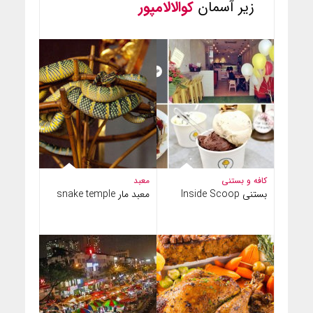
زیر آسمان
کوالالامپور
کافه و بستنی
معبد
بستنی Inside Scoop
معبد مار snake temple