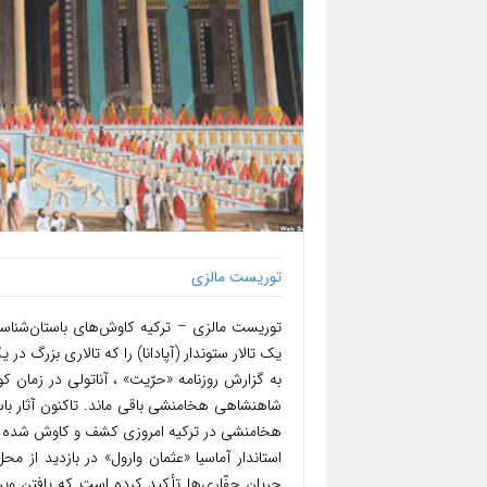
توریست مالزی
توریست مالزی – ترکیه کاوش‌های باستان‌شناسی د
یک تالار ستوندار (آپادانا) را که تالاری بزرگ در یک کاخ پارسی ۲۵۰۰ ساله است از ز
به گزارش روزنامه «حرّیت» ، آناتولی در زمان
شاهنشاهی هخامنشی باقی ماند. تاکنون آثار باس
هخامنشی در ترکیه امروزی کشف و کاوش شده 
استاندار آماسیا «عثمان وارول» در بازدید از مح