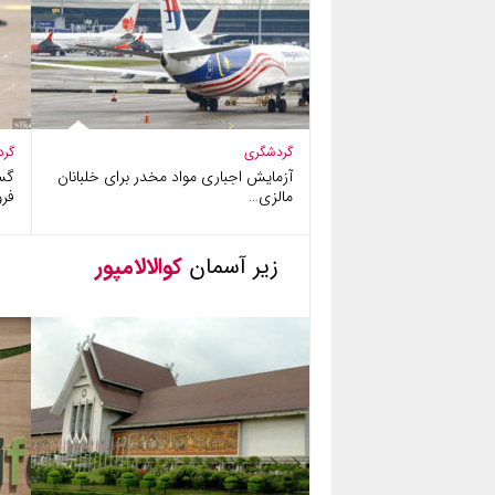
گردشگری
گرد
آزمایش اجباری مواد مخدر برای خلبانان
گس
مالزی…
فرو
زیر آسمان
کوالالامپور