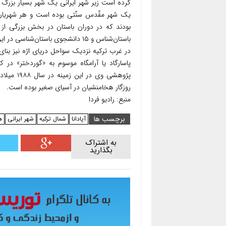
کرده است زیر شهر ایرانی یک شهر بسیار بزرگ ه
یک شهر مقّدس سنّتی بوده است و هر شهریاری 
باستان‌شناس و ۱۵ دانشجوی باستان‌شناسی در این حفاری‌ها همکاری دارند.
در غرب ترکیه نزدیک سواحل دریای اژه نیز بنای
پاسارگاد یا آرامگاه موسوم به «گوردختر» در
پژوهشی وی
روزگار هخامنشیان در آسیای صغیر بوده است.
منبع: رادیو فردا
برچسب ها
آپادانا
شمال ترکیه
شهر ایرانی
ه
به اشتراک
بگذارید