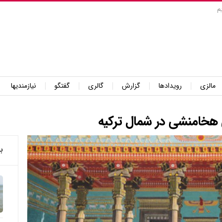
م
مالزی
رویدادها
گزارش
گالری
گفتگو
نیازمندیها
ی هخامنشی در شمال ترکیه
ب