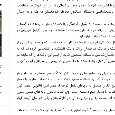
م
 با اشاره به شرایط دشوار محل از کسانی که در این کاوش‌ها مشارکت
باستانشناسی دانشگاه استانبول بخاطر خدماتشان به علم و به استان
ها را بر عهده دارد اشیای فرهنگی یافت‌شده نشان می‌دهد که گروهی
هخامنشیان با اصلیت پارسی احتمالاً در ۴۵۰ پیش از میلاد در تپه اولوز سکونت داشته‌اند. تپه اولوز (اولوز هویوق) در
سال یک شهر ایرانی یافته شده اظهار داشته است که واحدهای تازه‌ای از
یک راه، یک ساختمان بزرگ و یک آتشکده را شناسایی کرده‌اند که به
ستان‌شناسی دانشگاه استانبول شاید از اینرو این یافته‌ها را کم‌سابقه در
تین آپادانای یافته شده هخامنشیان در بیرون از مرزهای ایران کنونی
ت
ه
پذیرایی با ستون‌هایی و یک تالار تختگاه هم امسال برای اولین بار
ر
 را در مرحلۀ آغازین خوانده ضمن اینکه مرحله و کشفیات جاری را بسیار
آثار را متعلق به دوره‌ای بقابل توجه از عصر آهن آناتولی، عصر کهن
ب
کشفیات را بسیار مهم دانسته است. وی گفت تاکنون پایه‌های شش ستون
۱۹۶۰ 
ه اما نسبت به پی بردن به آن در کاوش‌های یکی دو سال آینده ابراز
امسال یک مجسمۀ گاو متعلق به دورۀ «هیتی» نیز کشف شده و اضافه