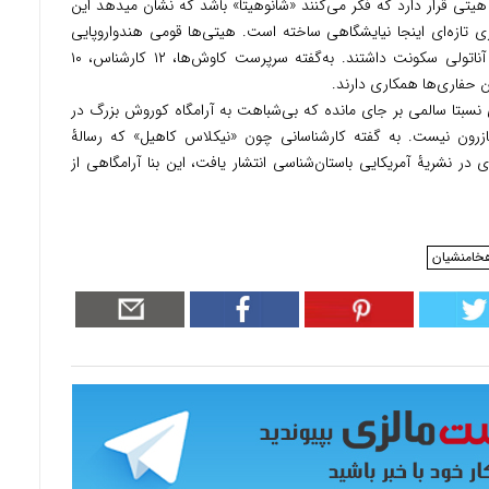
یتی قرار دارد که فکر می‌کنند «شانوهیتا» باشد که نشان میدهد این
تازه‌ای اینجا نیایشگاهی ساخته است. هیتی‌ها قومی هندواروپایی
بودند که در دوران باستان در بخش بزرگی از آناتولی سکونت داشتند. به‌گفته سرپرست کاوش‌ها، ۱۲ کارشناس، ۱۰
 نسبتا سالمی بر جای مانده که بی‌شباهت به آرامگاه کوروش بزرگ در
 کازرون نیست. به گفته کارشناسانی چون «نیکلاس کاهیل» که رسالۀ
 در این زمینه در سال ۱۹۸۸ میلادی در نشریۀ آمریکایی باستان‌شناسی انتشار یافت، این بنا آرامگاهی از
خامنشیان