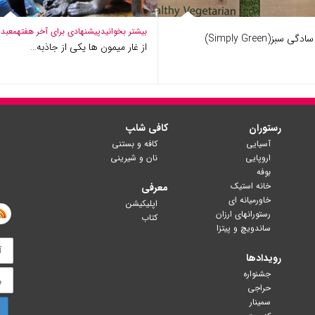
بیشتر بخوانید
پیشنهادی برای آخر هفته
معبد
دگی سبز(Simply Green)
از غار میمون ها یکی از جاذبه…
رستوران
کافی شا‍پ
آسیایی
کافه و بستنی
اروپایی
نان و شیرینی
بوفه
خانه استیک
معرفی
خاورمیانه ای
اپلیکیشن
رستورانهای ارزان
کتاب
ساندویچ و پیتزا
رویدادها
جشنواره
حراجی
سمینار