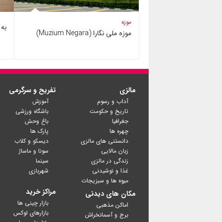
موزه
به سا
موزه ملی نگارا (Muzium Negara)
مالزی
تفریح و سرگرمی
آداب و رسوم
آموزش
تاریخ و حکومت
باشگاه ورزشی
جغرافیا
باغ وحش
چهره ها
پارک ها
دانستنی های مالزی
دیسکو و کلاب
زبان مالایی
سونا و ماساژ
زندگی در مالزی
سینما
غذا و نوشیدنی
شهربازی
میوه ها و سبزیجات
مراکز خرید
مکان های دیدنی
بازار چینی ها
اماکن مذهبی
بازارهای لوکس
برج و آسمانخراش