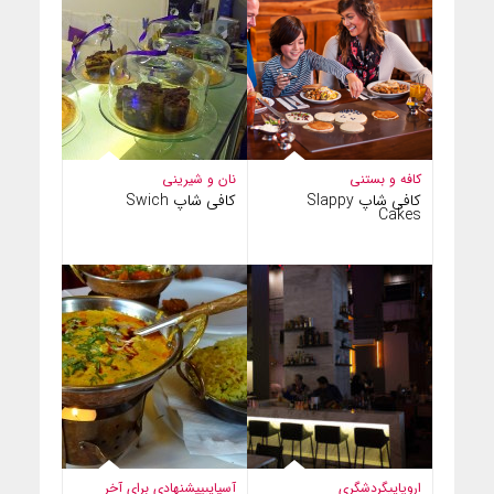
کافه و بستنی
نان و شیرینی
کافی شاپ Slappy
کافی شاپ Swich
Cakes
اروپایی
گردشگری
آسیایی
پیشنهادی برای آخر