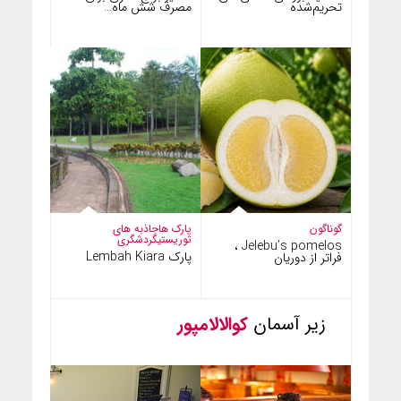
تحریم‌شده
مصرف شش ماه…
گوناگون
پارک ها
جاذبه های
توریستی
گردشگری
Jelebu’s pomelos ،
پارک Lembah Kiara
فراتر از دوریان
زیر آسمان
کوالالامپور