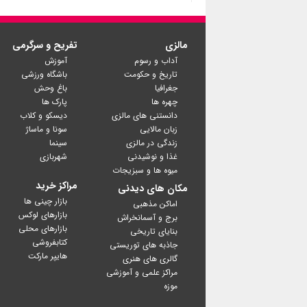
مالزی
تفریح و سرگرمی
آداب و رسوم
آموزش
تاریخ و حکومت
باشگاه ورزشی
جغرافیا
باغ وحش
چهره ها
پارک ها
دانستنی های مالزی
دیسکو و کلاب
زبان مالایی
سونا و ماساژ
زندگی در مالزی
سینما
غذا و نوشیدنی
شهربازی
میوه ها و سبزیجات
مراکز خرید
مکان های دیدنی
بازار چینی ها
اماکن مذهبی
بازارهای لوکس
برج و آسمانخراش
بازارهای محلی
بنایای تاریخی
کتابفروشی
جاذبه های توریستی
گالری های هنری
مراکز علمی و آموزشی
موزه