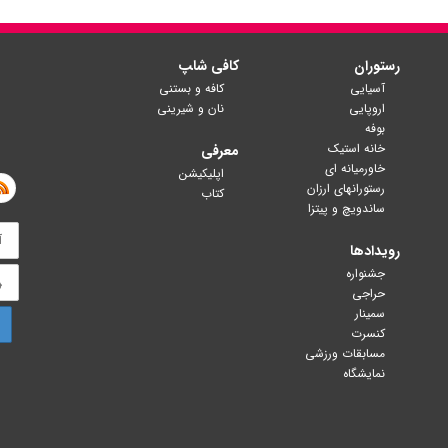
رستوران
کافی شا‍پ
آسیایی
کافه و بستنی
اروپایی
نان و شیرینی
بوفه
خانه استیک
معرفی
خاورمیانه ای
اپلیکیشن
رستورانهای ارزان
کتاب
ساندویچ و پیتزا
رویدادها
جشنواره
حراجی
سمینار
کنسرت
مسابقات ورزشی
نمایشگاه