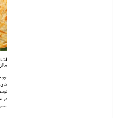
آشنا
مالز
های 
توسط
در م
معمول