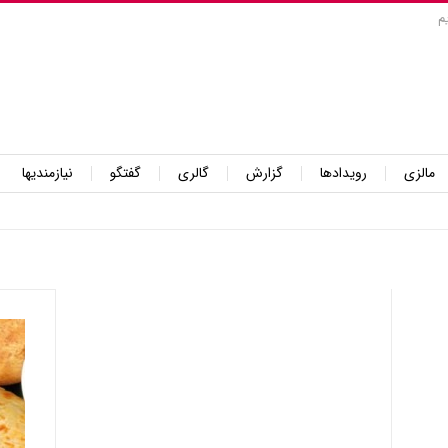
م
مالزی
رویدادها
گزارش
گالری
گفتگو
نیازمندیها