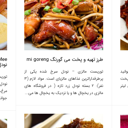
طرز تهیه و پخت می گورنگ mi goreng
نودل
توانید
توریست مالزی – نودل سرخ شده یکی از
توری
 پخت
پرطرفداراترین غذاهای مالزیای است. مواد لازم (۳
نودل
خم مرغ ۶۰ میلی لیتر
نفر): ۲ بسته نودل زرد تازه ( در فروشگاه های
مرغ،
مالزی در یخچال ها و یا نزدیک به یخچال ها می...
جوانه