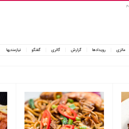
م
مالزی
رویدادها
گزارش
گالری
گفتگو
نیازمندیها