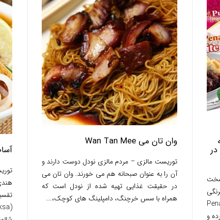
 رتبه
وان تان می Wan Tan Mee
اول بهترین نودل های فوری مجله NY در
آسام ل
توریست مالزی – مردم مالزی نودل دوست دارند و
توری
آن را به عنوان صبحانه هم می خورند. وان تان می
 سخت
در حقیقت غذایی تهیه شده از نودل است که
رنگی
تقسیم
همراه با سس خرچنگ، دامپلینگ های کوچک،...
وست داشته اند. Penang
رده و
شالوت