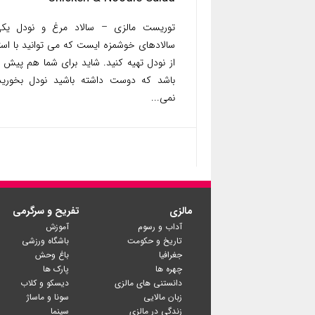
توریست مالزی – سالاد مرغ و نودل یکی
سالادهای خوشمزه ایست که می توانید با است
از نودل تهیه کنید. شاید برای شما هم پیش 
باشد که دوست داشته باشید نودل بخورید 
نمی...
مالزی
تفریح و سرگرمی
آداب و رسوم
آموزش
تاریخ و حکومت
باشگاه ورزشی
جغرافیا
باغ وحش
چهره ها
پارک ها
دانستنی های مالزی
دیسکو و کلاب
زبان مالایی
سونا و ماساژ
زندگی در مالزی
سینما