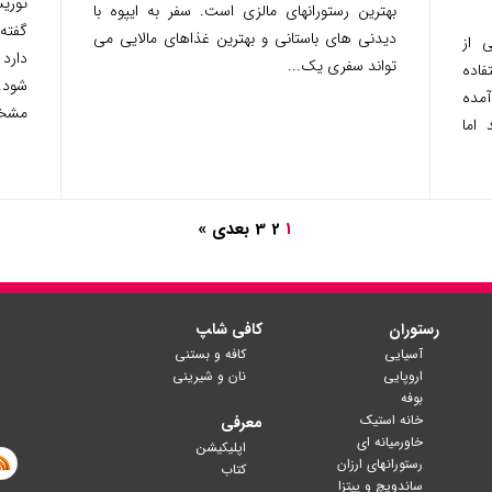
توری
بهترین رستورانهای مالزی است. سفر به ایپوه با
گفته
دیدنی های باستانی و بهترین غذاهای مالایی می
 از
دارد
تواند سفری یک...
فاده
شود.
آمده
مشخص
اما
1
2
3
بعدی »
رستوران
کافی شا‍پ
آسیایی
کافه و بستنی
اروپایی
نان و شیرینی
بوفه
خانه استیک
معرفی
خاورمیانه ای
اپلیکیشن
رستورانهای ارزان
کتاب
ساندویچ و پیتزا