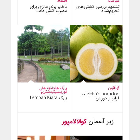
سیاست
اقتصاد
تشدید بررسی کشتی‌های
ذخایر برنج مالزی برای
تحریم‌شده
مصرف شش ماه…
گوناگون
پارک ها
جاذبه های
توریستی
گردشگری
Jelebu’s pomelos ،
پارک Lembah Kiara
فراتر از دوریان
زیر آسمان
کوالالامپور