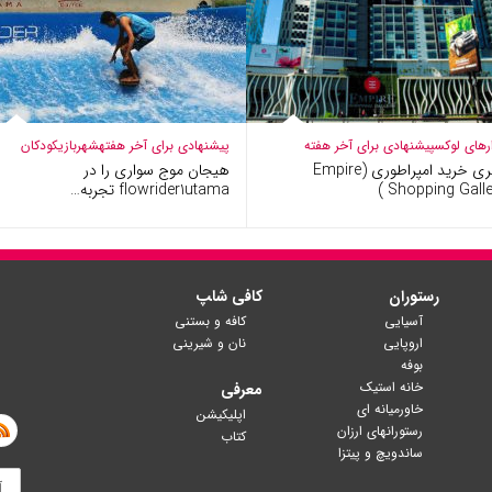
ارهای لوکس
پیشنهادی برای آخر هفته
پیشنهادی برای آخر هفته
شهربازی
کودکان
گالری خرید امپراطوری (Empire
هیجان موج سواری را در
Shopping Galler
flowrider1utama تجربه…
رستوران
کافی شا‍پ
آسیایی
کافه و بستنی
اروپایی
نان و شیرینی
بوفه
خانه استیک
معرفی
خاورمیانه ای
اپلیکیشن
رستورانهای ارزان
کتاب
ساندویچ و پیتزا