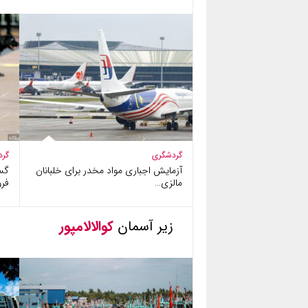
گردشگری
گرد
آزمایش اجباری مواد مخدر برای خلبانان
گس
مالزی…
فرو
زیر آسمان
کوالالامپور