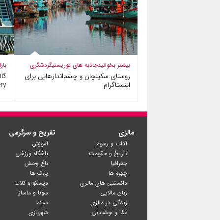
بیشتر بخوانید
جاذبه های توریستی
گردشگری
باز
روستای سکینچان و چشم‌اندازهایی برای
اینستاگرام
y )
مالزی
تفریح و سرگرمی
آداب و رسوم
آموزش
تاریخ و حکومت
باشگاه ورزشی
جغرافیا
باغ وحش
چهره ها
پارک ها
دانستنی های مالزی
دیسکو و کلاب
زبان مالایی
سونا و ماساژ
زندگی در مالزی
سینما
غذا و نوشیدنی
شهربازی