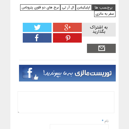
برچسب ها
اپلیکیشن
ال آر تی
برج های دو قلوی پتروناس
سفر به مالزی
به اشتراک
بگذارید
نام
*