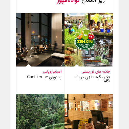
زیر آسمان
کوالالامپور
جاذبه های توریستی
آسیایی
اروپایی
«کلوانگِ» مالزی در یک
رستوران Cantaloupe
نگاه