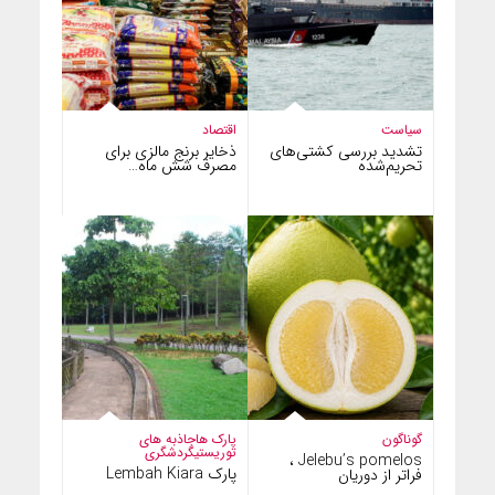
سیاست
اقتصاد
تشدید بررسی کشتی‌های
ذخایر برنج مالزی برای
تحریم‌شده
مصرف شش ماه…
گوناگون
پارک ها
جاذبه های
توریستی
گردشگری
Jelebu’s pomelos ،
پارک Lembah Kiara
فراتر از دوریان