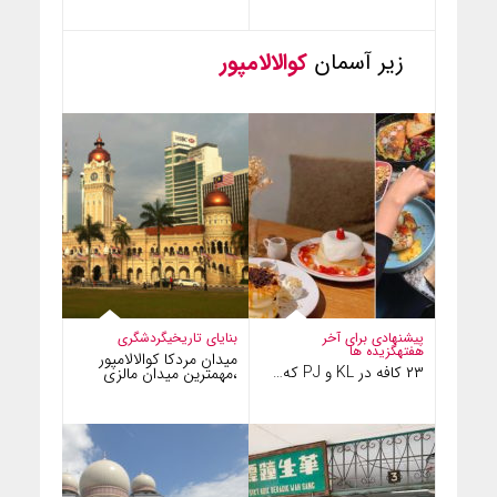
زیر آسمان
کوالالامپور
پیشنهادی برای آخر
بنایای تاریخی
گردشگری
هفته
گزیده ها
میدان مردکا کوالالامپور
۲۳ کافه در KL و PJ که…
،مهمترین میدان مالزی