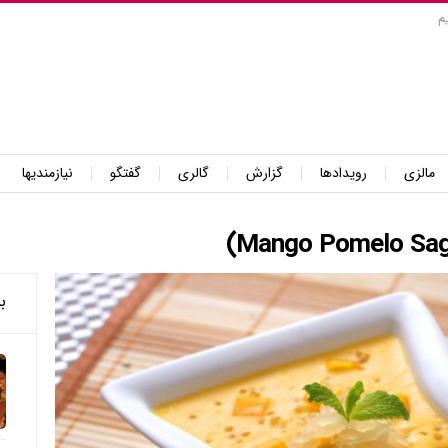
م
مالزی
رویدادها
گزارش
گالری
گفتگو
نیازمندیها
ب