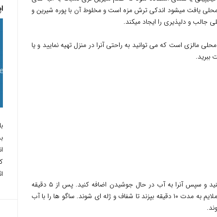
اپل
وه محلی یافت میشود اندکی ترش مزه است و مخلوط آن با پوره شیرین و
ی جالب و دلپذیری را ایجاد میکند.
حلی مالزی است که می توانید به راحتی آنرا در منزل تهیه نمایید و یا
 ببرید.
ب
ا
کر
اث
برای پخت ساگو ابتدا باید آنرا در آب سرد نم کنید و سپس آنرا به آب در حال جوشیدن اضافه کنید. پس از ۵ دقیقه
حرارت را کم کرده و بگذارید ساگو ها با حرارت ملایم به مدت ۱۰ دقیقه بپزند تا شفاف و ژله ای شوند. ساگو ها را با آب
ند.