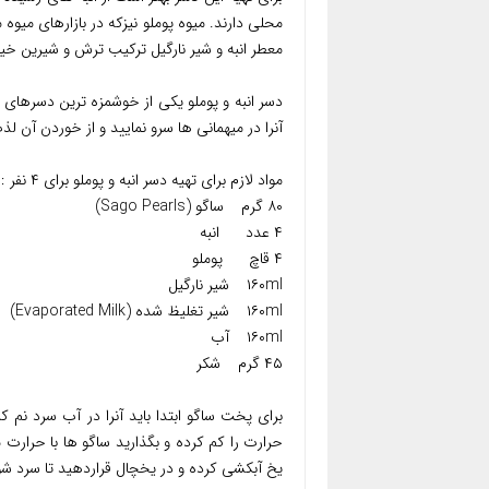
محلی دارند. میوه پوملو نیزکه در بازارهای می
معطر انبه و شیر نارگیل ترکیب ترش و شیرین خیل
دسر انبه و پوملو یکی از خوشمزه ترین دسرهای م
آنرا در میهمانی ها سرو نمایید و از خوردن آن لذت
مواد لازم برای تهیه دسر انبه و پوملو برای ۴ نفر :
۸۰ گرم ساگو (Sago Pearls)
۴ عدد انبه
۴ قاچ پوملو
۱۶۰ml شیر نارگیل
۱۶۰ml شیر تغلیظ شده (Evaporated Milk)
۱۶۰ml آب
۴۵ گرم شکر
یخ آبکشی کرده و در یخچال قراردهید تا سرد شو