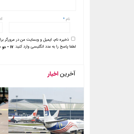
نام
*
il
ذخیره نام، ایمیل و وبسایت من در مرورگر بر
لطفا پاسخ را به عدد انگلیسی وارد کنید:
17 − دو =
آخرین
اخبار