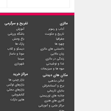
مالزی
تفریح و سرگرمی
آداب و رسوم
آموزش
تاریخ و حکومت
باشگاه ورزشی
جغرافیا
باغ وحش
چهره ها
پارک ها
دانستنی های مالزی
دیسکو و کلاب
زبان مالایی
سونا و ماساژ
زندگی در مالزی
سینما
غذا و نوشیدنی
شهربازی
میوه ها و سبزیجات
مراکز خرید
مکان های دیدنی
بازار چینی ها
اماکن مذهبی
بازارهای لوکس
برج و آسمانخراش
بازارهای محلی
بنایای تاریخی
کتابفروشی
جاذبه های توریستی
گالری های هنری
مراکز علمی و آموزشی
موزه