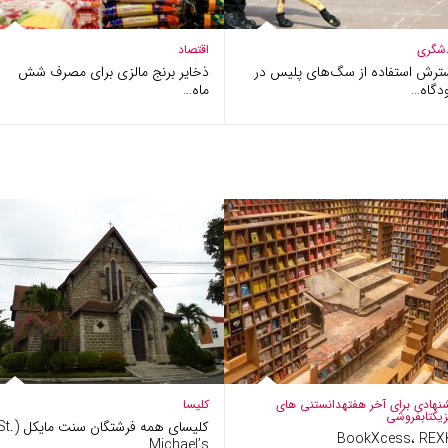
شگری
اقتصاد
ترش استفاده از سگ‌های پلیس در
ذخایر برنج مالزی برای مصرف شش
دگاه…
ماه…
نهادی برای آخر هفته
دانستنی های
کلیسا
زی
کتابفروشی
کلیسای همه فرشتگان سنت مایک
BookXcess، REX
Michael’s…