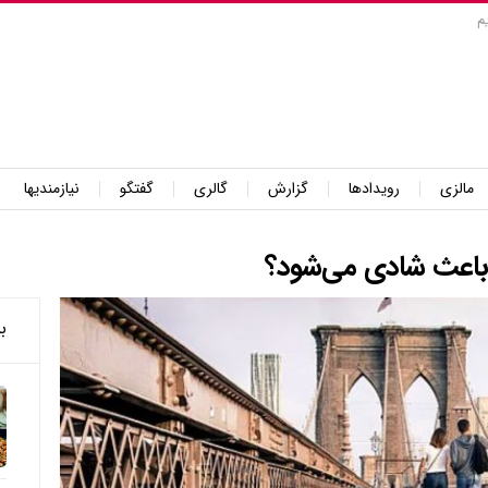
م
مالزی
رویدادها
گزارش
گالری
گفتگو
نیازمندیها
 باعث شادی می‌شود؟
ب