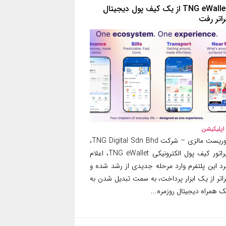
TNG eWallet از یک کیف پول دیجیتال
راتر رفت
اپلیکیشن
توریست مالزی – شرکت TNG Digital Sdn Bhd،
اپراتور کیف پول الکترونیکی TNG eWallet، اعلام
رد این پلتفرم وارد مرحله جدیدی از رشد شده و
راتر از یک ابزار پرداخت، به سمت تبدیل شدن به
 همراه دیجیتال روزمره...