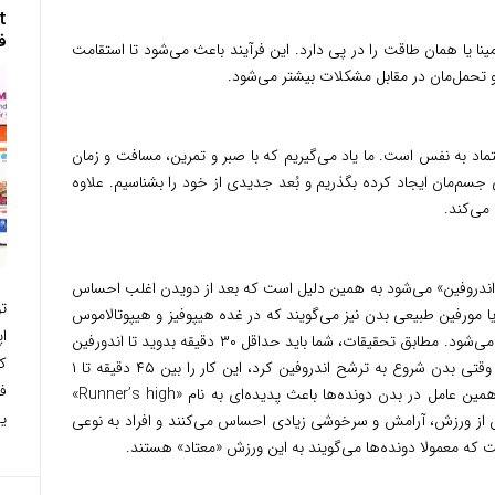
ف
ا یا همان طاقت را در پی دارد. این فرآیند باعث می‌شود تا استقامت
و تحمل‌مان در مقابل مشکلات بیشتر می‌شود.
اد به نفس است. ما یاد می‌گیریم که با صبر و تمرین، مسافت‌ و زمان
 جسم‌مان ایجاد کرده بگذریم و بُعد جدیدی از خود را بشناسیم. علاوه
می‌کند.
اندروفین» می‌شود به همین دلیل است که بعد از دویدن اغلب احساس
 مورفین طبیعی بدن نیز می‌گویند که در غده هیپوفیز و هیپوتالاموس
مغز یافت می‌شود و ترشح آن باعث کاهش درد می‌شود. مطابق تحقیقات، شما باید حداقل ۳۰ دقیقه بدوید تا اندورفین
ک
در سطح کافی برای احساس آن تولید شود. اما وقتی بدن شروع به ترشح اندروفین کرد، این کار را بین ۴۵ دقیقه تا ۱
ف
ساعت پس از اتمام ورزش هم ادامه می‌دهد. همین عامل در بدن دونده‌ها باعث پدیده‌ای به نام «Runner’s high»
یک
 از ورزش، آرامش و سرخوشی زیادی احساس می‌کنند و افراد به نوعی
 که معمولا دونده‌ها می‌گویند به این ورزش «معتاد» هستند.