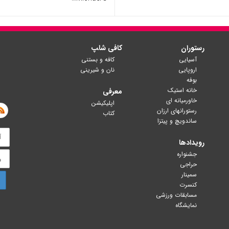
رستوران
کافی شا‍پ
آسیایی
کافه و بستنی
اروپایی
نان و شیرینی
بوفه
خانه استیک
معرفی
خاورمیانه ای
اپلیکیشن
رستورانهای ارزان
کتاب
ساندویچ و پیتزا
رویدادها
جشنواره
حراجی
سمینار
کنسرت
مسابقات ورزشی
نمایشگاه