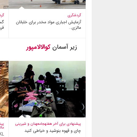
گردشگری
گرد
آزمایش اجباری مواد مخدر برای خلبانان
گس
مالزی…
فرو
زیر آسمان
کوالالامپور
پیشنهادی برای آخر هفته
جامعه
نان و شیرینی
پیش
مال
چای و قهوه بنوشید و خیاطی کنید
KL