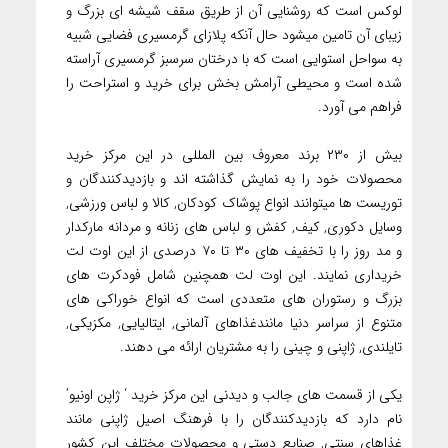
لوکس است که روشنایی آن از طریق سقف شیشه ای بزرگ و
زیبای آن تامین میشود حال آنکه پلازای گرمسیری فضایی شبیه
به سواحل استوایی است که با درختان سرسبز گرمسیری آراسته
شده است و محیطی آرامش بخش برای خرید و استراحت را
فراهم می آورد.
بیش از ۲۳۰ برند معروف بین المللی در این مرکز خرید
محصولات خود را به نمایش گذاشته اند و بازدیدکنندگان و
توریست ها میتوانند انواع پوشاک کودکان, کالا و لباس ورزشی,
وسایل دکوری, کیف, کفش و لباس های زنانه و مردانه مارکدار
و مد روز را با تخفیف های ۳۰ تا ۷۰ درصدی از این اوت لت
خریداری نمایند. این اوت لت همچنین شامل فودکرت های
بزرگ و رستوران های متعددی است که انواع خوراکی های
متنوع از سراسر دنیا مانندغذاهای آلمانی, ایتالیایی, مکزیکی,
تایلندی, ژاپنی و چینی را به مشتریان ارائه می دهند.
یکی از قسمت های جالب و دیدنی این مرکز خرید ‘ ژاپن اونیو’
نام دارد که بازدیدکنندگان را با فرهنگ اصیل ژاپنی مانند
غذاهای سنتی, صنایع دستی و محصولات مختلف این کشور