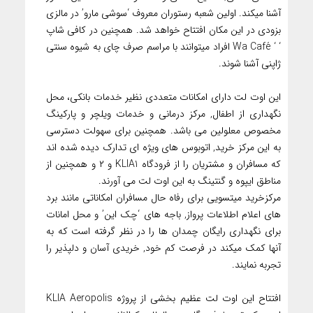
آشنا میکند. اولین شعبه رستوران معروف ‘سوشی مارو’ در مالزی
بزودی در این مکان افتتاح خواهد شد. همچنین در کافی شاپ
‘ ‘ Wa Café افراد میتوانند با مراسم صرف چای به شیوه سنتی
ژاپنی آشنا شوند.
این اوت لت دارای امکانات متعددی نظیر خدمات بانکی، محل
نگهداری از اطفال, مرکز درمانی و خدمات ویلچر و پارکینگ
مخصوص معلولین می باشد. همچنین برای سهولت دسترسی
به این مرکز خرید, اتوبوس های ویژه ای تدارک دیده شده اند
که مسافران و مشتریان را از فرودگاه KLIA1 و ۲ و همچنین از
مناطق ایپوه و گنتینگ به این اوت لت می آورند.
مرکزخرید میتسویی برای رفاه حال مسافران امکاناتی مانند برد
های اعلام اطلاعات پرواز, باجه های ‘چک این’ و محل امانات
برای نگهداری رایگان چمدان ها را در نظر گرفته است که به
آنها کمک میکند در فرصت کم خود, خریدی آسان و دلپذیر را
تجربه نمایند.
افتتاح این اوت لت عظیم بخشی از پروژه KLIA Aeropolis