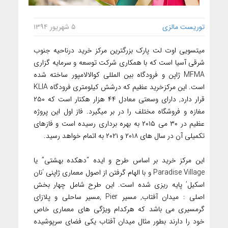
توریست مالزی
۵ شهریور ۱۳۹۴
میتسویی اوت لت پارک بزرگترین مرکز خرید درناحیه جنوب
شرقی آسیا است که با همکاری شرکت توسعه و سرمایه گزاری
MFMA ژاپن و فرودگاه بین المللی کوالالامپور ساخته شده
است. این مرکزخرید عظیم که درشش کیلومتری فرودگاه KLIA
قرار دارد, دارای وسعتی معادل ۴۴ هزار هکتار است که ۲۵۰
مغازه و فروشگاه مختلف را در بر میگیرد. فاز اول این پروژه
عظیم در ۳۰ می ۲۰۱۵ به بهره برداری رسیده است و فازهای
تکمیلی آن در سال های ۲۰۱۸ و ۲۰۲۱ به اتمام خواهد رسید.
این مرکز خرید بر اساس طرح و ایده “دهکده بهشتی” یا
Paradise Village و با الهام گرفتن از اصول معماری ژاپنی ‘نان
اسکیل’ پایه ریزی شده است. این طرح شامل چهار بخش
اصلی : میدان آفتاب, مسیر Pier ,مسیر ساحلی و پلازای
گرمسیری می باشد که هرکدام ویژگی های معماری خاص
خود را دارند بطور مثال میدان آفتاب یکی فضای سرپوشیده