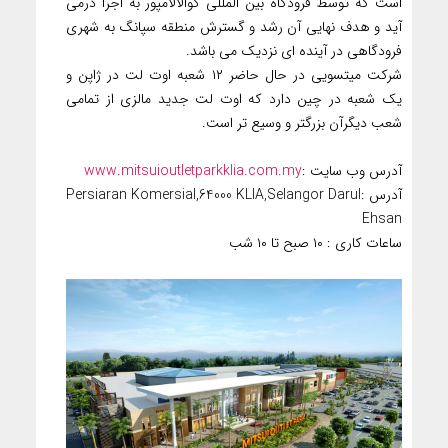
است که توسط فرودگاه بین المللی کوالالامپور به اجرا درمی
آید و هدف نهایی آن رشد و گسترش منطقه سپانگ به شهری
فرودگاهی در آینده ای نزدیک می باشد.
شرکت میتسویی در حال حاضر ۱۲ شعبه اوت لت در ژاپن و
یک شعبه در چین دارد که اوت لت جدید مالزی از تمامی
شعب دیگرآن بزرگتر و وسیع تر است.
آدرس وب سایت :
www.mitsuioutletparkklia.com.my
آدرس :Persiaran Komersial,64000 KLIA,Selangor Darul
Ehsan
ساعات کاری : ۱۰ صبح تا ۱۰ شب