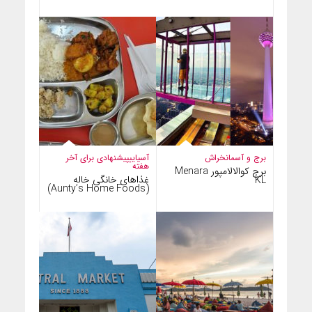
برج و آسمانخراش
آسیایی
پیشنهادی برای آخر
هفته
برج کوالالامپور Menara
غذاهای خانگی خاله
KL
(Aunty’s Home Foods)