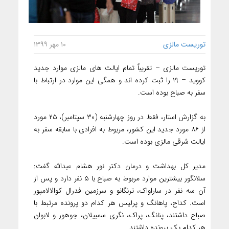
توریست مالزی
۱۰ مهر ۱۳۹۹
توریست مالزی – تقریباً تمام ایالت های مالزی موارد جدید
کووید – ۱۹ را ثبت کرده اند و همگی این موارد در ارتباط با
سفر به صباح بوده است.
به گزارش استار، فقط در روز چهارشنبه (۳۰ سپتامبر)، ۲۵ مورد
از ۸۶ مورد جدید این کشور، مربوط به افرادی با سابقه سفر به
ایالت شرقی مالزی بوده است.
مدیر کل بهداشت و درمان دکتر نور هشام عبدالله گفت:
سلانگور بیشترین موارد مربوط به صباح با ۵ نفر دارد و پس از
آن سه نفر در ساراواک، ترنگانو و سرزمین فدرال کوالالامپور
است. کداح، پاهانگ و پرلیس هر کدام دو پرونده مرتبط با
صباح داشتند، پنانگ، پراک، نگری سمبیلان، جوهور و لابوان
هر کدام یک پرونده داشتند.