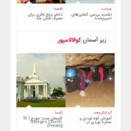
سیاست
اقتصاد
تشدید بررسی کشتی‌های
ذخایر برنج مالزی برای
تحریم‌شده
مصرف شش ماه…
زیر آسمان
کوالالامپور
گردشگری
معبد
کلیسا
آموزش کوه نوردی و
کلیسای سنت جورج (St.
صخره نوردی در…
George’s Church,
Penang)