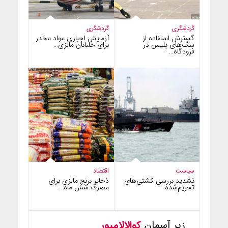
گردشگری
گردشگری
گسترش استفاده از
آزمایش اجباری مواد مخدر
سگ‌های پلیس در
برای خلبانان مالزی…
فرودگاه…
سیاست
اقتصاد
تشدید بررسی کشتی‌های
ذخایر برنج مالزی برای
تحریم‌شده
مصرف شش ماه…
زیر آسمان
کوالالامپور