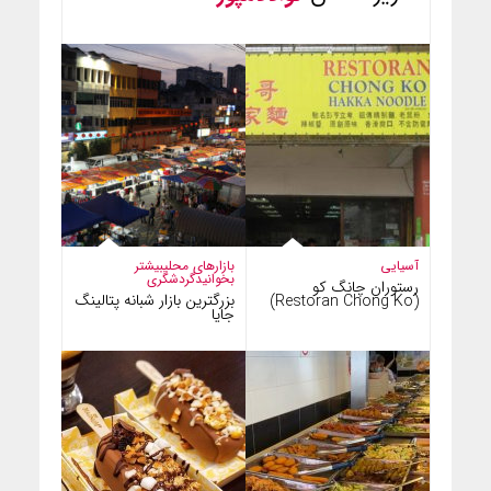
آسیایی
بازارهای محلی
بیشتر
بخوانید
گردشگری
رستوران چانگ کو
بزرگترین بازار شبانه پتالینگ
(Restoran Chong Ko)
جایا