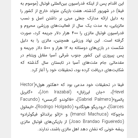
این اقدام پس از اینکه فدراسیون بین‌المللی فوتبال (موسوم به
فیفا) در شهریور گذشته، هفت بازیکن متولد خارج از کشور را
به دلیل ارائه مدارک جعلی مبنی بر داشتن اصل و نسب
مالزیایی، به مدت یک سال از فعالیت‌های ورزشی محروم و
فدراسیون فوتبال مالزی را ۴۰۰ هزار دلار جریمه کرد، صورت
گرفته است. این نهاد ورزشی همچنین، مالزی را به دلیل
شکست در بازی‌های دوستانه به ۱۲ هزار و ۵۰۰ دلار جریمه و
پس پیروزی این کشور جنوب شرقی آسیا مقابل ویتنام در
مقدماتی جام ملت‌های آسیا در تابستان سال گذشته که
شکایت‌های دریافت کرده بود، تحقیقات خود را آغاز کرد.
فیفا در تحقیقات خود مدعی بود که «هکتور هول»(Hector
Hevel)، «جان ایرزابال» (Jon Irazabal)، «گابریل
پالمرو»(Gabriel Palmero)، «فاکوندو گارسس» (Facundo
Garces)، «رودریگو هولگادو» (Rodrigo Holgado)، «ایمانول
ماچوکا» (Imanol Machuca) و «ژائو براندائو فیگوئرادو»
(Joao Brandao Figueiredo) از بازیکن‌های فوتبال مالزی
ریشه خونی که نشان دهد اهل مالزی باشند، ندارند.