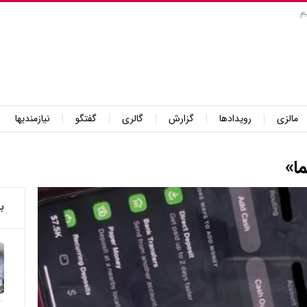
م
مالزی
رویدادها
گزارش
گالری
گفتگو
نیازمندیها
ا»
ب