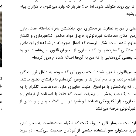
ب
ا این روند متوقف شود. اما حالا هر بار که وارد می‌شوم، با هزاران پیام
ی‌شوم.
ثی را درباره نظارت بر محتوای این اپلیکیشن به‌راه‌انداخته است. پاول
ن امکان معاملات غیرقانونی، قاچاق مواد مخدر، کلاهبرداری و انتشار
، متهم شده است. شکی نیست که اعمال مجرمانه در شبکه‌های اجتماعی
 مشکلی گسترده‌تر بود که بسیاری از مجریان قانون سال‌هاست درباره
یت‌ بعضی گروه‌هایی را که من به آن‌ها اضافه شده‌ام مرور کرده‌ام.
ای غیرقانونی تبدیل شده است، بدون آن که خودم به دنبال فروشندگان
ت
ه بودند، و ما نام کانال‌ها را عوض کرده‌ایم تا برایشان تبلیغ نباشد.
فا
ه پادکستی با موضوع امنیت سایبری دارد، ماه‌هاست تلگرام را به
م
دارک وب بخشی از اینترنت است که فقط با استفاده از نرم‌افزار و
دانش تخصصی قابل دسترسی است. از زمان راه‌اندازی بازار الکترونیکی «جاده ابریشم» در سال ۲۰۱۱، جریان پیوسته‌ای از
ع
یرقانونی عرضه می‌کنند.
بی
ازداشت خبرساز آقای دوروف گفت که تلگرام مدت‌هاست به محل امنی
ورد محتوای سوء‌استفاده جنسی از کودکان صحبت می‌کنیم، در مورد