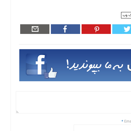
ک وب
*
Ema