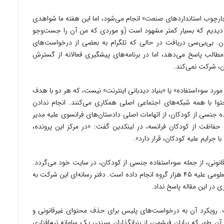
 چارچوب استانداردهای صنعت» انجام می‌شود، اما این هفته ما شواهدی
 را دیدیم که بسیار کمتر مشهود است (و موردی که من آن را جست‌وجو
ن. بی‌بی‌سی دریافت در حالی که تلگرام به بعضی از درخواست‌های
لب‌ پاسخ می‌دهد، اما در برنامه‌های پیشگیری فعالانه از گسترش
ن، شرکت نمی‌کند.
رد سوء‌استفاده» یا «بنیاد دیدبانی اینترنت» نیست، که هر دو با هدف
وا با همه شبکه‌های اجتماعی اصلی همکاری می‌کنند. انجام ندادن
ه جنسی از کودکان، از اتهامات اصلی دادستان‌های فرانسوی علیه مدیر
حفاظت از کودکان فرانسه، در لینکدین گفت: «در مرکز این پرونده،
ا جرایم علیه کودکان، قرار دارد».
رقانونی، از جمله سوءاستفاده جنسی از کودکان، در سایت خود می‌گردد.
این شرکت گفت که تنها در ماه اوت اقدامات نامعلومی علیه ۴۵ هزار گروه انجام داده است. دفتر رسانه‌ای این شرکت به
 در این مقاله پاسخ نداد.
 رویکرد آن به درخواست‌های پلیس برای حذف محتوای غیرقانونی و
آن طور که برایان فیشمن، از بنیانگذاران سیندر، یک سامانه نرم‌افزاری