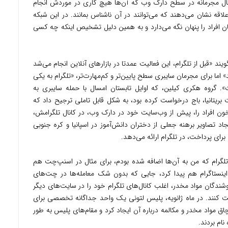
ال مجرمانه در سطح دارک وب که آن‌ها هیچ کاری در موردش انجام
اقه نشان می‌دهند که می‌توانند در آن ناشناس بمانند. در این شبکه
ن افراد را پنهان نگه می‌دارد و به همین دلیل تشخیص اینکه چه کسی
ان شرکت امنیت سایبری اینتل۴۷۱ می‌گویند «قبل از تلگرام، این فعالیت عمدتا در بازارهای آنلاین انجام می‌شد
ما برای مجرمان سایبری سطح پایین‌تر و کم‌مهارت‌تر، «تلگرام به یکی
. گروه هکری کیلین، که اوایل تابستان امسال با حمله سایبری به
تانیا، باج‌ درخواست کرده بود، به شکل قابل تاملی ترجیح داد که
خون افراد را، پیش از وب‌سایت خود در دارک وب، در کانال تلگرامش،
د تصاویر برهنه جعلی از دختران دانش‌آموز در اسپانیا و کره جنوبی
رای پرداخت‌، در تلگرام ارائه می‌دهد.
تلگرام که من به آن‌ها اضافه شده بودم، برای مثال در اسنپ‌چت هم
اینستاگرام هم پیدا کرد، جایی که بدون شک معامله‌ها در چت‌های
ندگان مواد مخدر، اغلب کانال‌های تلگرام خود را در سایت‌های دیگر
دایت کنند. در ماه ژانویه، پلیس لتونی یک واحد جداگانه تخصصی برای
اچاق مواد مخدر و مکالمه درباره آن ایجاد کرد و مقام‌های پلیس به طور
نام بردند.